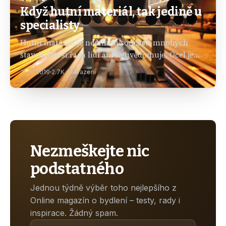
Když hutní materiál, tak jedině u
specialisty
Hutní materiál je nedílnou součástí mnohých
staveb, což si řada lidí ani neuvědomuje. Ocel je
využívána při realizaci výškových budov,
21. 7. 2019
2.7K zobrazení
rodinných domů, mostů, garáží, zahradních
domků i základů pro takové…
Nezmeškejte nic
podstatného
Jednou týdně výběr toho nejlepšího z
Online magazín o bydlení – testy, rady i
inspirace. Žádný spam.