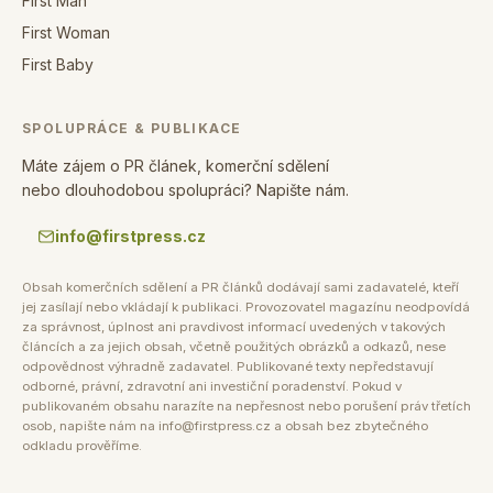
First Man
First Woman
First Baby
SPOLUPRÁCE & PUBLIKACE
Máte zájem o PR článek, komerční sdělení
nebo dlouhodobou spolupráci? Napište nám.
info@firstpress.cz
Obsah komerčních sdělení a PR článků dodávají sami zadavatelé, kteří
jej zasílají nebo vkládají k publikaci. Provozovatel magazínu neodpovídá
za správnost, úplnost ani pravdivost informací uvedených v takových
článcích a za jejich obsah, včetně použitých obrázků a odkazů, nese
odpovědnost výhradně zadavatel. Publikované texty nepředstavují
odborné, právní, zdravotní ani investiční poradenství. Pokud v
publikovaném obsahu narazíte na nepřesnost nebo porušení práv třetích
osob, napište nám na info@firstpress.cz a obsah bez zbytečného
odkladu prověříme.