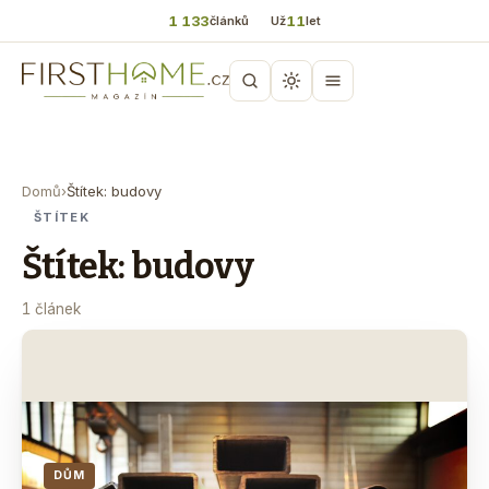
1 133
11
článků
Už
let
Domů
›
Štítek: budovy
ŠTÍTEK
Štítek: budovy
1 článek
DŮM