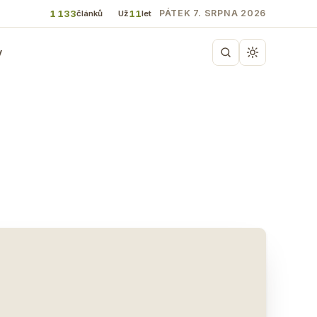
1 133
11
PÁTEK 7. SRPNA 2026
článků
Už
let
y