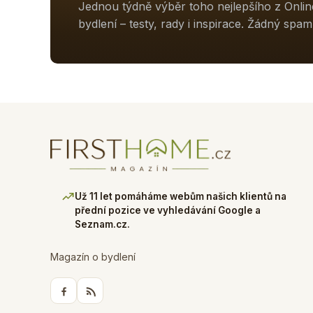
Jednou týdně výběr toho nejlepšího z Onli
bydlení – testy, rady i inspirace. Žádný spam
Už 11 let pomáháme webům našich klientů na
přední pozice ve vyhledávání Google a
Seznam.cz.
Magazín o bydlení