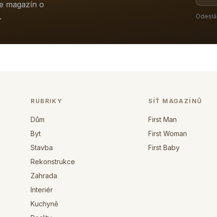
ne magazín o
.
Odeslá
RUBRIKY
SÍŤ MAGAZÍNŮ
Dům
First Man
Byt
First Woman
Stavba
First Baby
Rekonstrukce
Zahrada
Interiér
Kuchyně