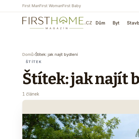
First Man
First Woman
First Baby
Dům
Byt
Stav
Domů
›
Štítek: jak najít bydlení
ŠTÍTEK
Štítek: jak najít 
1 článek