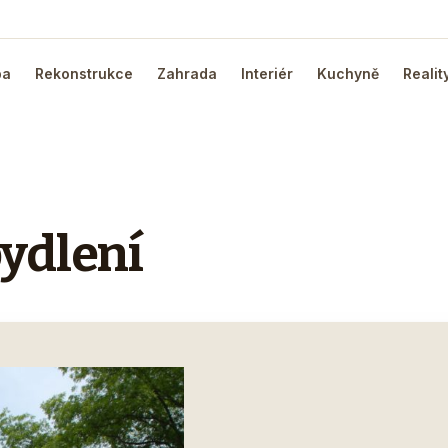
ba
Rekonstrukce
Zahrada
Interiér
Kuchyně
Realit
bydlení