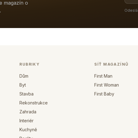
ne magazín o
.
Odeslá
RUBRIKY
SÍŤ MAGAZÍNŮ
Dům
First Man
Byt
First Woman
Stavba
First Baby
Rekonstrukce
Zahrada
Interiér
Kuchyně