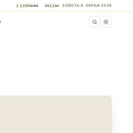
1 133
11
SOBOTA 8. SRPNA 2026
článků
Už
let
y