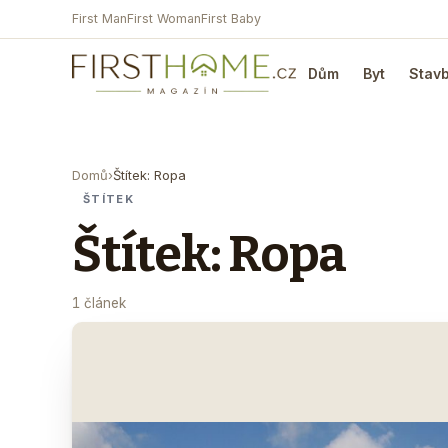
First Man
First Woman
First Baby
Dům
Byt
Stav
Domů
›
Štítek: Ropa
ŠTÍTEK
Štítek: Ropa
1 článek