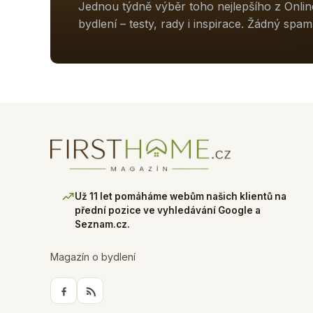
Jednou týdně výběr toho nejlepšího z Onli
bydlení – testy, rady i inspirace. Žádný spam
Už 11 let pomáháme webům našich klientů na
přední pozice ve vyhledávání Google a
Seznam.cz.
Magazín o bydlení