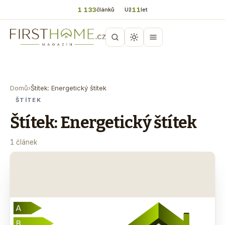
1 133
11
článků
Už
let
Domů
›
Štítek: Energetický štítek
ŠTÍTEK
Štítek: Energetický štítek
1 článek