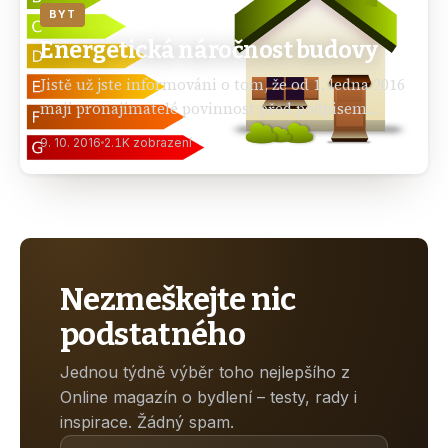
BYT
Energetická náročnost budovy
Jistě už jste informováni o tom, že od 1. ledna 2016
mají pronajímatelé povinnost před podpisem
smlouvy předložit nájemci energetický štítek.
9. 10. 2016
2.1K zobrazení
Tento energetický štítek se celým jménem nazývá
průkaz energetické…
Nezmeškejte nic
podstatného
Jednou týdně výběr toho nejlepšího z
Online magazín o bydlení – testy, rady i
inspirace. Žádný spam.