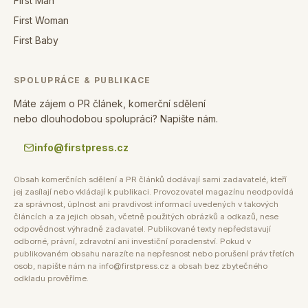
First Man
First Woman
First Baby
SPOLUPRÁCE & PUBLIKACE
Máte zájem o PR článek, komerční sdělení
nebo dlouhodobou spolupráci? Napište nám.
info@firstpress.cz
Obsah komerčních sdělení a PR článků dodávají sami zadavatelé, kteří
jej zasílají nebo vkládají k publikaci. Provozovatel magazínu neodpovídá
za správnost, úplnost ani pravdivost informací uvedených v takových
článcích a za jejich obsah, včetně použitých obrázků a odkazů, nese
odpovědnost výhradně zadavatel. Publikované texty nepředstavují
odborné, právní, zdravotní ani investiční poradenství. Pokud v
publikovaném obsahu narazíte na nepřesnost nebo porušení práv třetích
osob, napište nám na info@firstpress.cz a obsah bez zbytečného
odkladu prověříme.