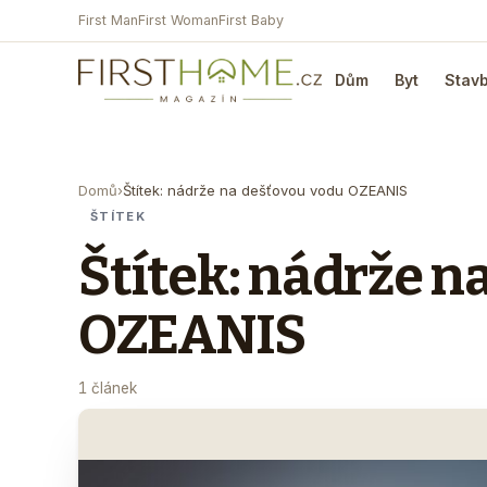
First Man
First Woman
First Baby
Dům
Byt
Stav
Domů
›
Štítek: nádrže na dešťovou vodu OZEANIS
ŠTÍTEK
Štítek: nádrže n
OZEANIS
1 článek