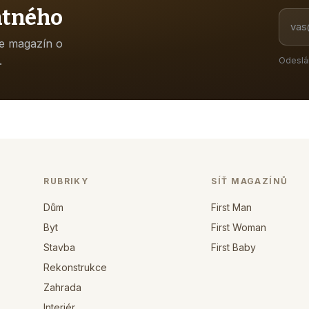
atného
ne magazín o
.
Odeslá
RUBRIKY
SÍŤ MAGAZÍNŮ
Dům
First Man
Byt
First Woman
Stavba
First Baby
Rekonstrukce
Zahrada
Interiér