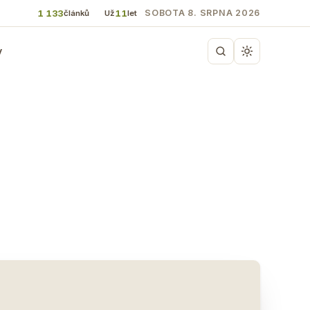
1 133
11
SOBOTA 8. SRPNA 2026
článků
Už
let
y