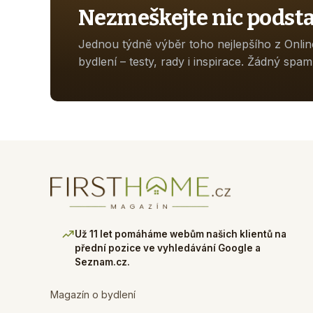
Nezmeškejte nic podst
Jednou týdně výběr toho nejlepšího z Onli
bydlení – testy, rady i inspirace. Žádný spam
Už 11 let pomáháme webům našich klientů na
přední pozice ve vyhledávání Google a
Seznam.cz.
Magazín o bydlení