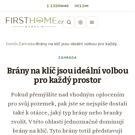
1 133
11
článků
Už
let
Domů
›
Zahrada
›
Brány na klíč jsou ideální volbou pro každý…
ZAHRADA
Brány na klíč jsou ideální volbou
pro každý prostor
Pokud přemýšlíte nad vhodným oplocením
pro svůj pozemek, pak jste se nejspíše dostali
také k otázce, jaký typ brány nebo branky
zvolit. V této oblasti jednoznačně dominují
brány na klíč. Tyto brány totiž představují