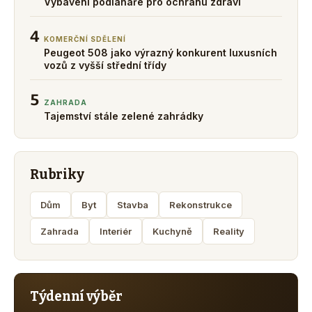
Vybavení podlaháře pro ochranu zdraví
4
KOMERČNÍ SDĚLENÍ
Peugeot 508 jako výrazný konkurent luxusních
vozů z vyšší střední třídy
5
ZAHRADA
Tajemství stále zelené zahrádky
Rubriky
Dům
Byt
Stavba
Rekonstrukce
Zahrada
Interiér
Kuchyně
Reality
Týdenní výběr