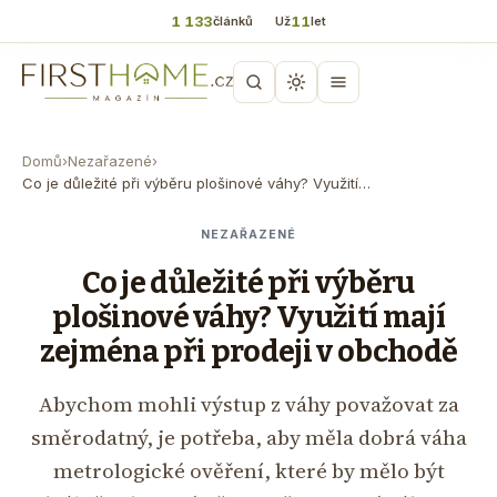
1 133
11
článků
Už
let
Domů
›
Nezařazené
›
Co je důležité při výběru plošinové váhy? Využití…
NEZAŘAZENÉ
Co je důležité při výběru
plošinové váhy? Využití mají
zejména při prodeji v obchodě
Abychom mohli výstup z váhy považovat za
směrodatný, je potřeba, aby měla dobrá váha
metrologické ověření, které by mělo být