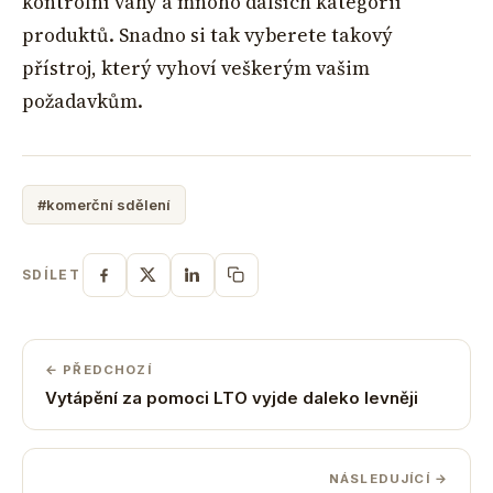
kontrolní váhy a mnoho dalších kategorií
produktů. Snadno si tak vyberete takový
přístroj, který vyhoví veškerým vašim
požadavkům.
#komerční sdělení
SDÍLET
← PŘEDCHOZÍ
Vytápění za pomoci LTO vyjde daleko levněji
NÁSLEDUJÍCÍ →