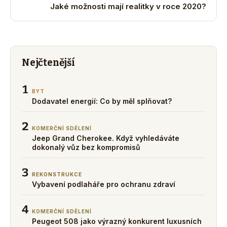
Jaké možnosti mají realitky v roce 2020?
Nejčtenější
1
BYT
Dodavatel energií: Co by měl splňovat?
2
KOMERČNÍ SDĚLENÍ
Jeep Grand Cherokee. Když vyhledáváte
dokonalý vůz bez kompromisů
3
REKONSTRUKCE
Vybavení podlaháře pro ochranu zdraví
4
KOMERČNÍ SDĚLENÍ
Peugeot 508 jako výrazný konkurent luxusních