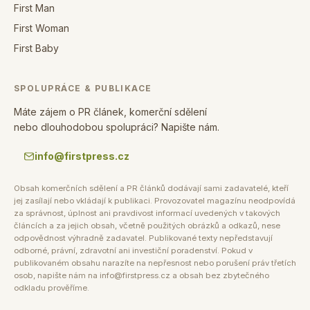
First Man
First Woman
First Baby
SPOLUPRÁCE & PUBLIKACE
Máte zájem o PR článek, komerční sdělení
nebo dlouhodobou spolupráci? Napište nám.
info@firstpress.cz
Obsah komerčních sdělení a PR článků dodávají sami zadavatelé, kteří
jej zasílají nebo vkládají k publikaci. Provozovatel magazínu neodpovídá
za správnost, úplnost ani pravdivost informací uvedených v takových
článcích a za jejich obsah, včetně použitých obrázků a odkazů, nese
odpovědnost výhradně zadavatel. Publikované texty nepředstavují
odborné, právní, zdravotní ani investiční poradenství. Pokud v
publikovaném obsahu narazíte na nepřesnost nebo porušení práv třetích
osob, napište nám na info@firstpress.cz a obsah bez zbytečného
odkladu prověříme.