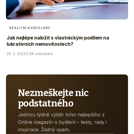
REALITNÍ KANCELÁŘE
Jak nejlépe naložit s vlastnickým podílem na
lukrativních nemovitostech?
20. 2. 2022
2.5K zobrazení
Nezmeškejte nic
podstatného
Jednou týdně výběr toho nejlepšího z
Online magazín o bydlení – testy, rady i
inspirace. Žádný spam.