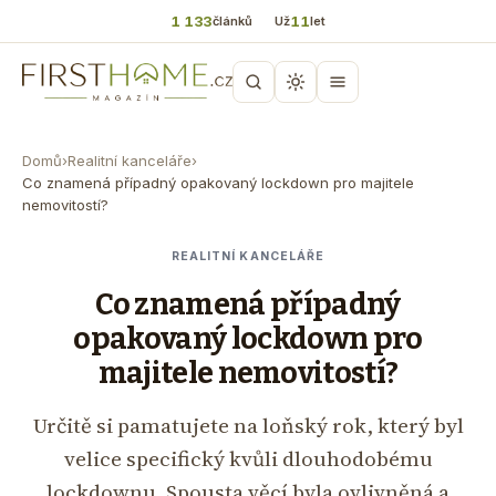
1 133
11
článků
Už
let
Domů
›
Realitní kanceláře
›
Co znamená případný opakovaný lockdown pro majitele
nemovitostí?
REALITNÍ KANCELÁŘE
Co znamená případný
opakovaný lockdown pro
majitele nemovitostí?
Určitě si pamatujete na loňský rok, který byl
velice specifický kvůli dlouhodobému
lockdownu. Spousta věcí byla ovlivněná a