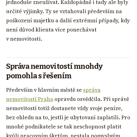
jednoduše zneužívat. Každopádně i tady ale byly
určité výjimky. Ty se vztahovali především na
poškození majetku a další extrémní případy, kdy
není důvod klienta více ponechávat
v nemovitosti.
Správa nemovitostí mnohdy
pomohla s řešením
Především v hlavním městě se
správa
nemovitostí Praha
opravdu osvědčila. Při správě
nemovitostí totiž dostanete vždy svoje peníze,
bez ohledu na to, jestli je ubytovaní zaplatili. Pro
mnohé podnikatele se tak neschopnost platit
kvůli pracovním škrtům, nestala pomyslným