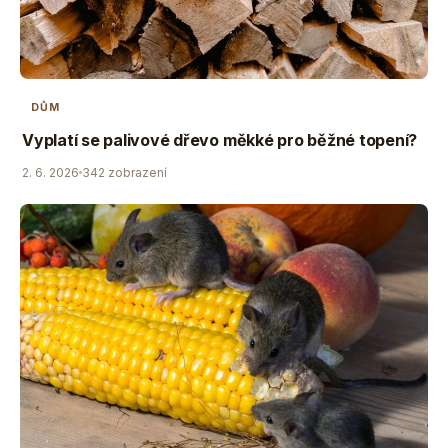
DŮM
Vyplatí se palivové dřevo měkké pro běžné topení?
2. 6. 2026
342 zobrazení