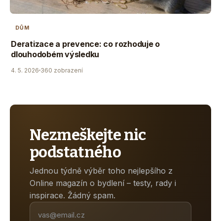
DŮM
Deratizace a prevence: co rozhoduje o
dlouhodobém výsledku
4. 5. 2026
360 zobrazení
Nezmeškejte nic
podstatného
Jednou týdně výběr toho nejlepšího z
Online magazín o bydlení – testy, rady i
inspirace. Žádný spam.