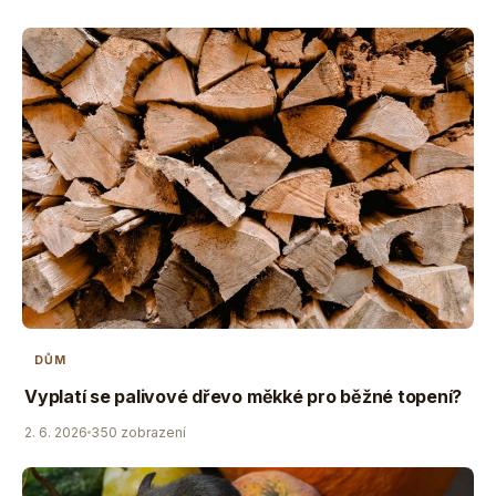
DŮM
Vyplatí se palivové dřevo měkké pro běžné topení?
2. 6. 2026
350 zobrazení