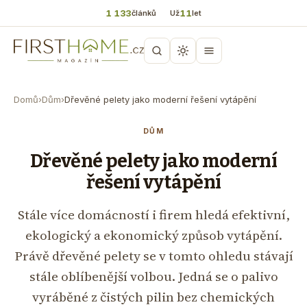
1 133
11
článků
Už
let
Domů
›
Dům
›
Dřevěné pelety jako moderní řešení vytápění
DŮM
Dřevěné pelety jako moderní
řešení vytápění
Stále více domácností i firem hledá efektivní,
ekologický a ekonomický způsob vytápění.
Právě dřevěné pelety se v tomto ohledu stávají
stále oblíbenější volbou. Jedná se o palivo
vyráběné z čistých pilin bez chemických