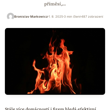
příměsí,…
Bronislav Markowicz
1. 8. 2025
3 min čtení
487 zobrazení
Stále více domácností i firem hledá efektivní,