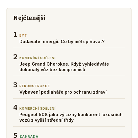
Nejčtenější
1
BYT
Dodavatel energií: Co by měl splňovat?
2
KOMERČNÍ SDĚLENÍ
Jeep Grand Cherokee. Když vyhledáváte
dokonalý vůz bez kompromisů
3
REKONSTRUKCE
Vybavení podlaháře pro ochranu zdraví
4
KOMERČNÍ SDĚLENÍ
Peugeot 508 jako výrazný konkurent luxusních
vozů z vyšší střední třídy
5
ZAHRADA