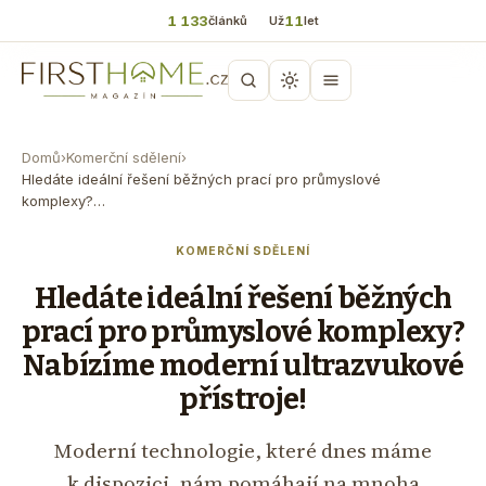
1 133
11
článků
Už
let
Domů
›
Komerční sdělení
›
Hledáte ideální řešení běžných prací pro průmyslové
komplexy?…
KOMERČNÍ SDĚLENÍ
Hledáte ideální řešení běžných
prací pro průmyslové komplexy?
Nabízíme moderní ultrazvukové
přístroje!
Moderní technologie, které dnes máme
k dispozici, nám pomáhají na mnoha