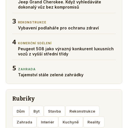
Jeep Grand Cherokee. Když vyhledáváte
dokonalý vůz bez kompromisů
3
REKONSTRUKCE
Vybavení podlaháře pro ochranu zdraví
4
KOMERČNÍ SDĚLENÍ
Peugeot 508 jako výrazný konkurent luxusních
vozů z vyšší střední třídy
5
ZAHRADA
Tajemství stále zelené zahrádky
Rubriky
Dům
Byt
Stavba
Rekonstrukce
Zahrada
Interiér
Kuchyně
Reality