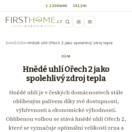
1 133
11
článků
Už
let
Domů
›
Dům
›
Hnědé uhlí Ořech 2 jako spolehlivý zdroj tepla
DŮM
Hnědé uhlí Ořech 2 jako
spolehlivý zdroj tepla
Hnědé uhlí je v českých domácnostech stále
oblíbeným palivem díky své dostupnosti,
výhřevnosti a ekonomické výhodnosti.
Oblíbenou volbou se stává hnědé uhlí Ořech 2,
které se vyznačuje optimální velikostí zrna a