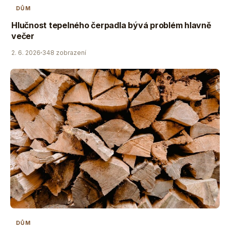
DŮM
Hlučnost tepelného čerpadla bývá problém hlavně
večer
2. 6. 2026
348 zobrazení
DŮM