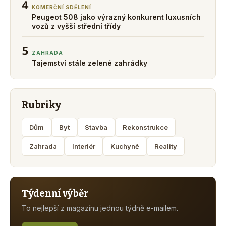
4
KOMERČNÍ SDĚLENÍ
Peugeot 508 jako výrazný konkurent luxusních
vozů z vyšší střední třídy
5
ZAHRADA
Tajemství stále zelené zahrádky
Rubriky
Dům
Byt
Stavba
Rekonstrukce
Zahrada
Interiér
Kuchyně
Reality
Týdenní výběr
To nejlepší z magazínu jednou týdně e-mailem.