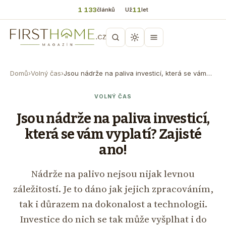
1 133
11
článků
Už
let
Domů
›
Volný čas
›
Jsou nádrže na paliva investicí, která se vám…
VOLNÝ ČAS
Jsou nádrže na paliva investicí,
která se vám vyplatí? Zajisté
ano!
Nádrže na palivo nejsou nijak levnou
záležitostí. Je to dáno jak jejich zpracováním,
tak i důrazem na dokonalost a technologii.
Investice do nich se tak může vyšplhat i do