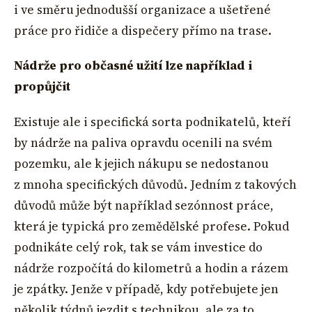
i ve směru jednodušší organizace a ušetřené
práce pro řidiče a dispečery přímo na trase.
Nádrže pro občasné užití lze například i
propůjčit
Existuje ale i specifická sorta podnikatelů, kteří
by nádrže na paliva opravdu ocenili na svém
pozemku, ale k jejich nákupu se nedostanou
z mnoha specifických důvodů. Jedním z takových
důvodů může být například sezónnost práce,
která je typická pro zemědělské profese. Pokud
podnikáte celý rok, tak se vám investice do
nádrže rozpočítá do kilometrů a hodin a rázem
je zpátky. Jenže v případě, kdy potřebujete jen
několik týdnů jezdit s technikou, ale za to