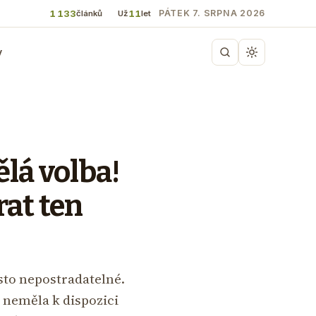
1 133
11
PÁTEK 7. SRPNA 2026
článků
Už
let
y
lá volba!
at ten
sto nepostradatelné.
m neměla k dispozici