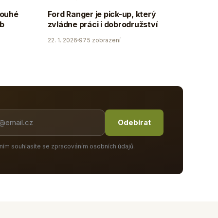
louhé
Ford Ranger je pick-up, který
ob
zvládne práci i dobrodružství
22. 1. 2026
975 zobrazení
Odebírat
ním souhlasíte se zpracováním osobních údajů.