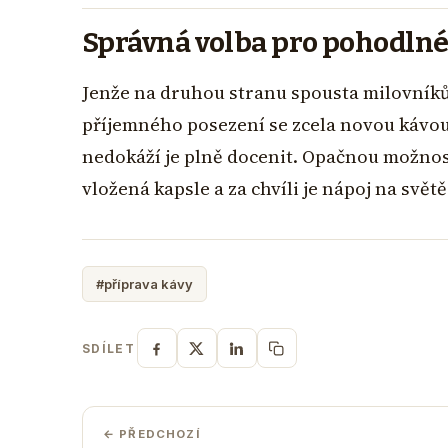
Správná volba pro pohodln
Jenže na druhou stranu spousta milovník
příjemného posezení se zcela novou kávou.
nedokáží je plně docenit. Opačnou možnost
vložená kapsle a za chvíli je nápoj na svět
#příprava kávy
SDÍLET
← PŘEDCHOZÍ