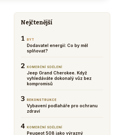
Nejčtenější
1
BYT
Dodavatel energií: Co by měl
splňovat?
2
KOMERČNÍ SDĚLENÍ
Jeep Grand Cherokee. Když
vyhledáváte dokonalý vůz bez
kompromisů
3
REKONSTRUKCE
Vybavení podlaháře pro ochranu
zdraví
4
KOMERČNÍ SDĚLENÍ
Peugeot 508 jako výrazný