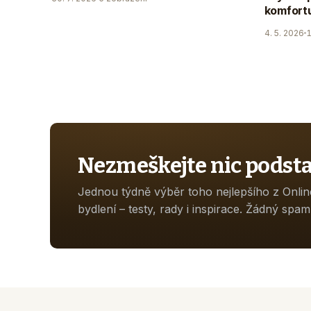
komfortu
4. 5. 2026
1
Nezmeškejte nic podst
Jednou týdně výběr toho nejlepšího z Onli
bydlení – testy, rady i inspirace. Žádný spam