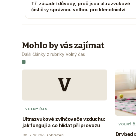
Tři zásadní důvody, proč jsou ultrazvukové
čističky správnou volbou pro klenotnictví
Mohlo by vás zajímat
Další články z rubriky Volný čas
V
VOLNÝ ČAS
Ultrazvukové zvlhčovače vzduchu:
VOLNÝ Č
jak fungují a co hlídat při provozu
Drybed p
30. 7. 2026
5 zobrazení