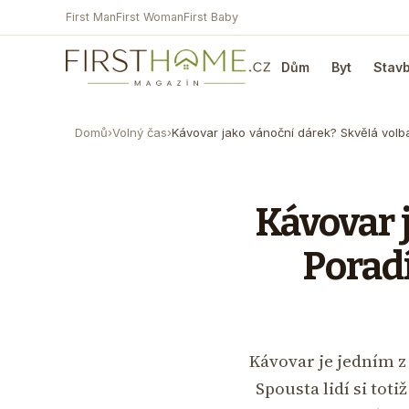
First Man
First Woman
First Baby
Dům
Byt
Stav
Domů
›
Volný čas
›
Kávovar jako vánoční dárek? Skvělá vol
Kávovar 
Porad
Kávovar je jedním z
Spousta lidí si tot