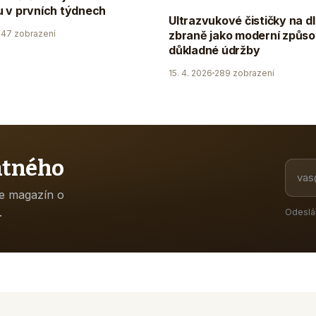
 v prvních týdnech
Ultrazvukové čističky na d
47 zobrazení
zbraně jako moderní způs
důkladné údržby
15. 4. 2026
289 zobrazení
atného
ne magazín o
.
Odeslá