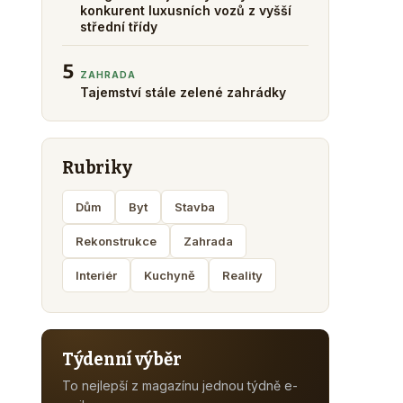
konkurent luxusních vozů z vyšší
střední třídy
5
ZAHRADA
Tajemství stále zelené zahrádky
Rubriky
Dům
Byt
Stavba
Rekonstrukce
Zahrada
Interiér
Kuchyně
Reality
Týdenní výběr
To nejlepší z magazínu jednou týdně e-