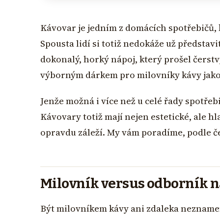
Kávovar je jedním z domácích spotřebičů,
Spousta lidí si totiž nedokáže už představi
dokonalý, horký nápoj, který prošel čers
výborným dárkem pro milovníky kávy jako
Jenže možná i více než u celé řady spotřebi
Kávovary totiž mají nejen estetické, ale h
opravdu záleží. My vám poradíme, podle č
Milovník versus odborník n
Být milovníkem kávy ani zdaleka neznamen