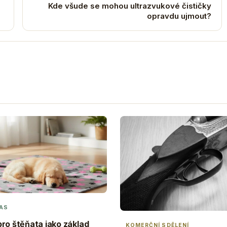
Kde všude se mohou ultrazvukové čističky
opravdu ujmout?
AS
ro štěňata jako základ
KOMERČNÍ SDĚLENÍ