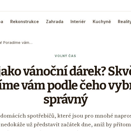
ba
Rekonstrukce
Zahrada
Interiér
Kuchyně
Realit
ba! Poradíme vám…
VOLNÝ ČAS
jako vánoční dárek? Skvě
íme vám podle čeho vybr
správný
 domácích spotřebičů, které jsou pro mnohé napro
iž nedokáže už představit začátek dne, aniž by přito