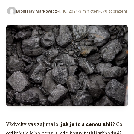
Bronislav Markowicz
4. 10. 2024
3 min čtení
670 zobrazení
Vždycky vás zajímalo,
jak je to s cenou uhlí
? Co
ovlivňuje jeho cenu a kde koupit uhlí výhodně?