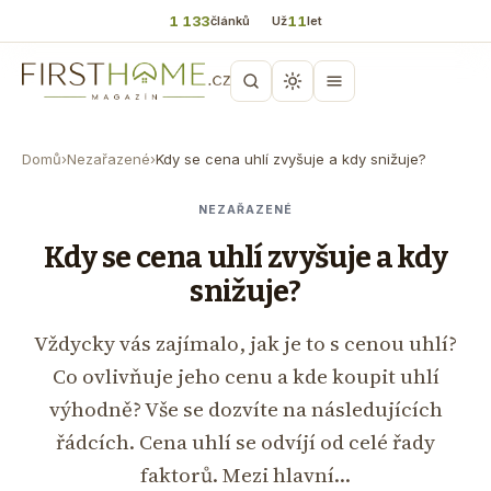
1 133
11
článků
Už
let
Domů
›
Nezařazené
›
Kdy se cena uhlí zvyšuje a kdy snižuje?
NEZAŘAZENÉ
Kdy se cena uhlí zvyšuje a kdy
snižuje?
Vždycky vás zajímalo, jak je to s cenou uhlí?
Co ovlivňuje jeho cenu a kde koupit uhlí
výhodně? Vše se dozvíte na následujících
řádcích. Cena uhlí se odvíjí od celé řady
faktorů. Mezi hlavní…