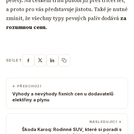
pelety. Na českém trhu působí již přes třicet let,
a proto pro vás představuje jistotu. Také je nutné
zmínit, že všechny typy pevných paliv dodává
za
rozumnou cenu
.
SDÍLET
← PŘEDCHOZÍ
Výhody a nevýhody fixních cen u dodavatelů
elektřiny a plynu
NÁSLEDUJÍCÍ →
Škoda Karoq: Rodinné SUV, které si poradí s