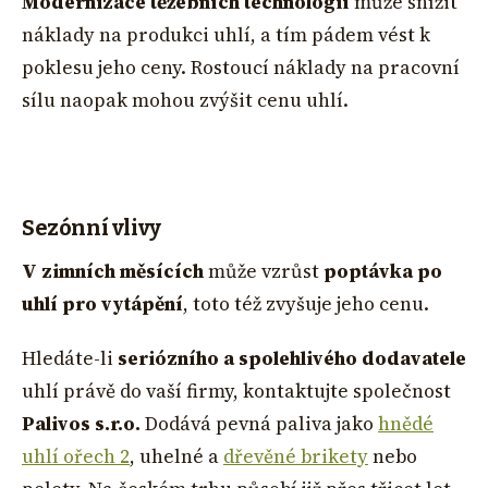
Modernizace těžebních technologií
může snížit
náklady na produkci uhlí, a tím pádem vést k
poklesu jeho ceny. Rostoucí náklady na pracovní
sílu naopak mohou zvýšit cenu uhlí.
Sezónní vlivy
V zimních měsících
může vzrůst
poptávka po
uhlí pro vytápění
, toto též zvyšuje jeho cenu.
Hledáte-li
seriózního a spolehlivého dodavatele
uhlí právě do vaší firmy, kontaktujte společnost
Palivos s.r.o.
Dodává pevná paliva jako
hnědé
uhlí ořech 2
, uhelné a
dřevěné brikety
nebo