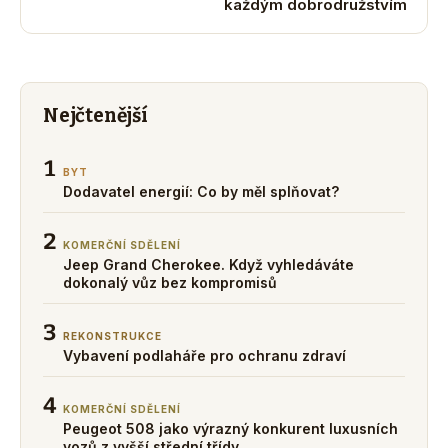
každým dobrodružstvím
Nejčtenější
1
BYT
Dodavatel energií: Co by měl splňovat?
2
KOMERČNÍ SDĚLENÍ
Jeep Grand Cherokee. Když vyhledáváte
dokonalý vůz bez kompromisů
3
REKONSTRUKCE
Vybavení podlaháře pro ochranu zdraví
4
KOMERČNÍ SDĚLENÍ
Peugeot 508 jako výrazný konkurent luxusních
vozů z vyšší střední třídy