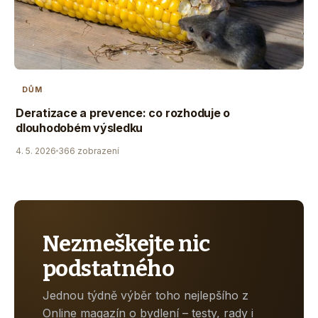
DŮM
Deratizace a prevence: co rozhoduje o
dlouhodobém výsledku
4. 5. 2026
366 zobrazení
Nezmeškejte nic
podstatného
Jednou týdně výběr toho nejlepšího z
Online magazín o bydlení – testy, rady i