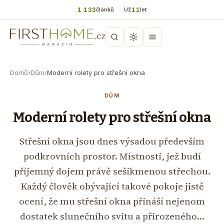
1 133
11
článků
Už
let
Domů
›
Dům
›
Moderní rolety pro střešní okna
DŮM
Moderní rolety pro střešní okna
Střešní okna jsou dnes výsadou především
podkrovních prostor. Místnosti, jež budí
příjemný dojem právě sešikmenou střechou.
Každý člověk obývající takové pokoje jistě
ocení, že mu střešní okna přináší nejenom
dostatek slunečního svitu a přirozeného…