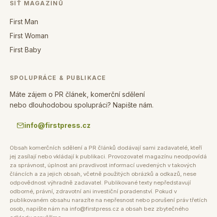
SÍŤ MAGAZÍNŮ
First Man
First Woman
First Baby
SPOLUPRÁCE & PUBLIKACE
Máte zájem o PR článek, komerční sdělení
nebo dlouhodobou spolupráci? Napište nám.
info@firstpress.cz
Obsah komerčních sdělení a PR článků dodávají sami zadavatelé, kteří
jej zasílají nebo vkládají k publikaci. Provozovatel magazínu neodpovídá
za správnost, úplnost ani pravdivost informací uvedených v takových
článcích a za jejich obsah, včetně použitých obrázků a odkazů, nese
odpovědnost výhradně zadavatel. Publikované texty nepředstavují
odborné, právní, zdravotní ani investiční poradenství. Pokud v
publikovaném obsahu narazíte na nepřesnost nebo porušení práv třetích
osob, napište nám na info@firstpress.cz a obsah bez zbytečného