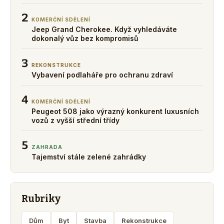
2
KOMERČNÍ SDĚLENÍ
Jeep Grand Cherokee. Když vyhledáváte
dokonalý vůz bez kompromisů
3
REKONSTRUKCE
Vybavení podlaháře pro ochranu zdraví
4
KOMERČNÍ SDĚLENÍ
Peugeot 508 jako výrazný konkurent luxusních
vozů z vyšší střední třídy
5
ZAHRADA
Tajemství stále zelené zahrádky
Rubriky
Dům
Byt
Stavba
Rekonstrukce