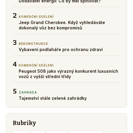
Dodavatel energií: Co by měl splňovat?
2
KOMERČNÍ SDĚLENÍ
Jeep Grand Cherokee. Když vyhledáváte
dokonalý vůz bez kompromisů
3
REKONSTRUKCE
Vybavení podlaháře pro ochranu zdraví
4
KOMERČNÍ SDĚLENÍ
Peugeot 508 jako výrazný konkurent luxusních
vozů z vyšší střední třídy
5
ZAHRADA
Tajemství stále zelené zahrádky
Rubriky