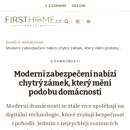
1 133
11
článků
Už
let
Domů
›
O domácnosti
›
Moderní zabezpečení nabízí chytrý zámek, který mění podobu…
O DOMÁCNOSTI
Moderní zabezpečení nabízí
chytrý zámek, který mění
podobu domácností
Moderní domácnosti se stále více spoléhají na
digitální technologie, které zvyšují bezpečnost
i pohodlí. Jedním z nejrychleji rostoucích