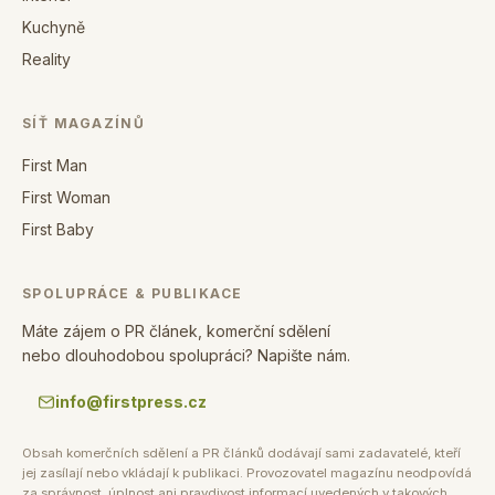
Kuchyně
Reality
SÍŤ MAGAZÍNŮ
First Man
First Woman
First Baby
SPOLUPRÁCE & PUBLIKACE
Máte zájem o PR článek, komerční sdělení
nebo dlouhodobou spolupráci? Napište nám.
info@firstpress.cz
Obsah komerčních sdělení a PR článků dodávají sami zadavatelé, kteří
jej zasílají nebo vkládají k publikaci. Provozovatel magazínu neodpovídá
za správnost, úplnost ani pravdivost informací uvedených v takových