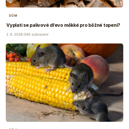
DŮM
Vyplatí se palivové dřevo měkké pro běžné topení?
2. 6. 2026
346 zobrazení