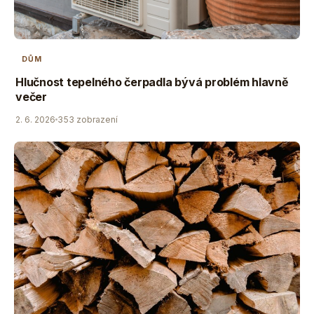
DŮM
Hlučnost tepelného čerpadla bývá problém hlavně
večer
2. 6. 2026
353 zobrazení