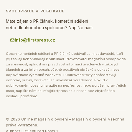
SPOLUPRÁCE & PUBLIKACE
Máte zájem o PR článek, komerční sdělení
nebo dlouhodobou spolupráci? Napište nám.
info@firstpress.cz
Obsah komerčních sdělení a PR článků dodávají sami zadavatelé, kteří
jej zasílají nebo vkládají k publikaci. Provozovatel magazínu neodpovídá
za správnost, úplnost ani pravdivost informací uvedených v takových
článcích a za jejich obsah, včetně použitých obrázků a odkazů, nese
odpovědnost výhradně zadavatel. Publikované texty nepředstavují
odborné, právní, zdravotní ani investiční poradenství. Pokud v
publikovaném obsahu narazíte na nepřesnost nebo porušení práv třetích
osob, napište nám na info@firstpress.cz a obsah bez zbytečného
odkladu prověříme.
©
2026
Online magazín o bydlení – Magazín o bydlení. Všechna
práva vyhrazena.
Authors List
Featured Posts 1