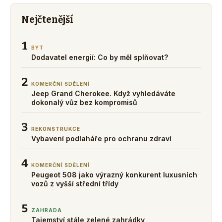
Nejčtenější
1
BYT
Dodavatel energií: Co by měl splňovat?
2
KOMERČNÍ SDĚLENÍ
Jeep Grand Cherokee. Když vyhledáváte
dokonalý vůz bez kompromisů
3
REKONSTRUKCE
Vybavení podlaháře pro ochranu zdraví
4
KOMERČNÍ SDĚLENÍ
Peugeot 508 jako výrazný konkurent luxusních
vozů z vyšší střední třídy
5
ZAHRADA
Tajemství stále zelené zahrádky