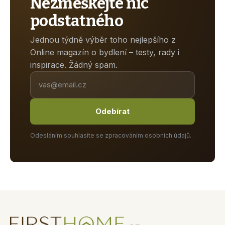
Nezmeškejte nic
podstatného
Jednou týdně výběr toho nejlepšího z
Online magazín o bydlení – testy, rady i
inspirace. Žádný spam.
Odebírat
Odesláním souhlasíte se zpracováním osobních údajů.