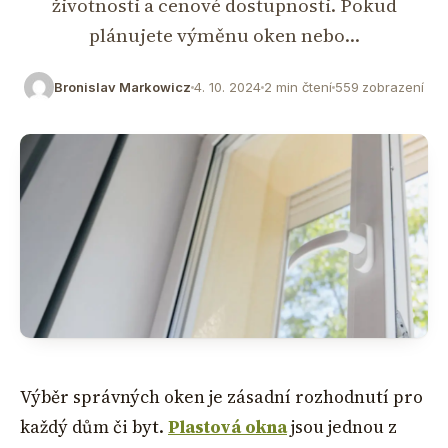
životnosti a cenové dostupnosti. Pokud
plánujete výměnu oken nebo…
Bronislav Markowicz
4. 10. 2024
2 min čtení
559 zobrazení
Výběr správných oken je zásadní rozhodnutí pro
každý dům či byt.
Plastová okna
jsou jednou z