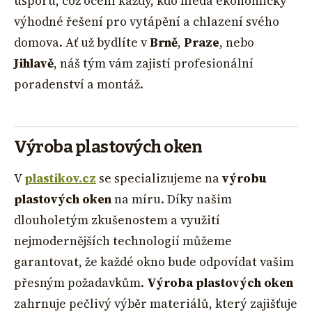
úsporu, což ocení každý, kdo hledá ekonomicky
výhodné řešení pro vytápění a chlazení svého
domova. Ať už bydlíte v
Brně
,
Praze
, nebo
Jihlavě
, náš tým vám zajistí profesionální
poradenství a montáž.
Výroba plastových oken
V
plastikov.cz
se specializujeme na
výrobu
plastových oken
na míru. Díky našim
dlouholetým zkušenostem a využití
nejmodernějších technologií můžeme
garantovat, že každé okno bude odpovídat vašim
přesným požadavkům.
Výroba plastových oken
zahrnuje pečlivý výběr materiálů, který zajišťuje