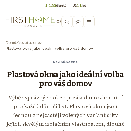
1 133
11
článků
Už
let
Domů
›
Nezařazené
›
Plastová okna jako ideální volba pro váš domov
NEZAŘAZENÉ
Plastová okna jako ideální volba
pro váš domov
Výběr správných oken je zásadní rozhodnutí
pro každý dům či byt. Plastová okna jsou
jednou z nejčastěji volených variant díky
jejich skvělým izolačním vlastnostem, dlouhé