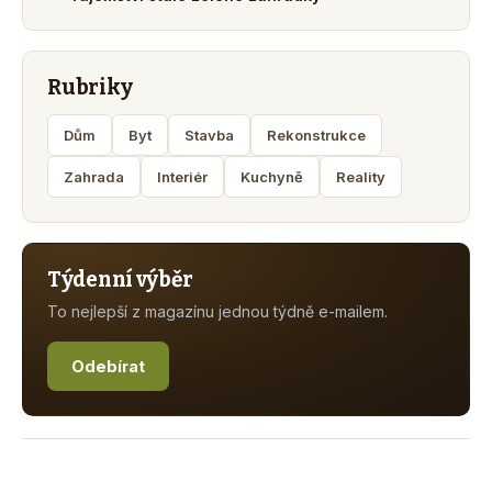
Rubriky
Dům
Byt
Stavba
Rekonstrukce
Zahrada
Interiér
Kuchyně
Reality
Týdenní výběr
To nejlepší z magazínu jednou týdně e-mailem.
Odebírat