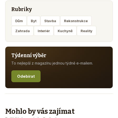
Rubriky
Dům
Byt
Stavba
Rekonstrukce
Zahrada
Interiér
Kuchyně
Reality
Týdenní výběr
To nejlepší z magazínu jednou týdně e-mailem.
Odebírat
Mohlo by vás zajímat