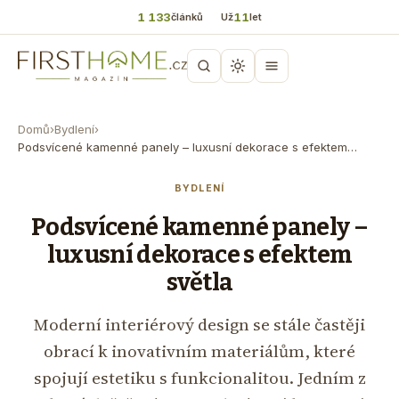
1 133
11
článků
Už
let
Domů
›
Bydlení
›
Podsvícené kamenné panely – luxusní dekorace s efektem…
BYDLENÍ
Podsvícené kamenné panely –
luxusní dekorace s efektem
světla
Moderní interiérový design se stále častěji
obrací k inovativním materiálům, které
spojují estetiku s funkcionalitou. Jedním z