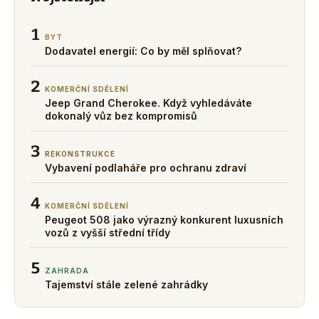
1
BYT
Dodavatel energií: Co by měl splňovat?
2
KOMERČNÍ SDĚLENÍ
Jeep Grand Cherokee. Když vyhledáváte
dokonalý vůz bez kompromisů
3
REKONSTRUKCE
Vybavení podlaháře pro ochranu zdraví
4
KOMERČNÍ SDĚLENÍ
Peugeot 508 jako výrazný konkurent luxusních
vozů z vyšší střední třídy
5
ZAHRADA
Tajemství stále zelené zahrádky