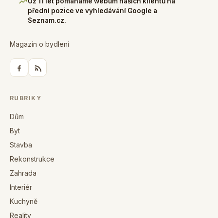
Už 11 let pomáháme webům našich klientů na
přední pozice ve vyhledávání Google a
Seznam.cz.
Magazín o bydlení
RUBRIKY
Dům
Byt
Stavba
Rekonstrukce
Zahrada
Interiér
Kuchyně
Reality