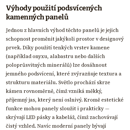
Výhody použití podsvícených
kamenných panelů
Jednou z hlavních výhod těchto panelů je jejich
schopnost proměnit jakýkoli prostor v designový
prvek. Díky použití tenkých vrstev kamene
(například onyxu, alabastru nebo dalších
poloprůsvitných minerálů) lze dosáhnout
jemného podsvícení, které zvýrazňuje textura a
strukturu materiálu. Světlo prochází skrze
kámen rovnoměrně, čímž vzniká měkký,
příjemný jas, který není oslnivý. Kromě estetické
funkce mohou panely sloužit i prakticky —
skrývají LED pásky a kabeláž, čímž zachovávají
čistý vzhled. Navíc moderní panely bývají