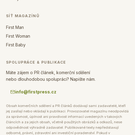
SÍŤ MAGAZÍNŮ
First Man
First Woman
First Baby
SPOLUPRÁCE & PUBLIKACE
Máte zájem o PR článek, komerční sdělení
nebo dlouhodobou spolupráci? Napište nám.
info@firstpress.cz
Obsah komerčních sdělení a PR článků dodávají sami zadavatelé, kteří
jej zasílají nebo vkládají k publikaci. Provozovatel magazínu neodpovídá
za správnost, úplnost ani pravdivost informací uvedených v takových
článcích a za jejich obsah, včetně použitých obrázků a odkazů, nese
odpovědnost výhradně zadavatel. Publikované texty nepředstavují
odborné, právní, zdravotní ani investiční poradenství. Pokud v