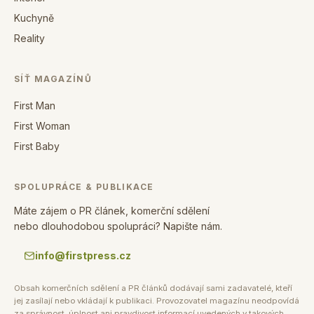
Kuchyně
Reality
SÍŤ MAGAZÍNŮ
First Man
First Woman
First Baby
SPOLUPRÁCE & PUBLIKACE
Máte zájem o PR článek, komerční sdělení
nebo dlouhodobou spolupráci? Napište nám.
info@firstpress.cz
Obsah komerčních sdělení a PR článků dodávají sami zadavatelé, kteří
jej zasílají nebo vkládají k publikaci. Provozovatel magazínu neodpovídá
za správnost, úplnost ani pravdivost informací uvedených v takových