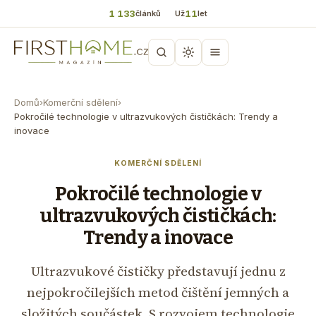
1 133
11
článků
Už
let
Domů
›
Komerční sdělení
›
Pokročilé technologie v ultrazvukových čističkách: Trendy a
inovace
KOMERČNÍ SDĚLENÍ
Pokročilé technologie v
ultrazvukových čističkách:
Trendy a inovace
Ultrazvukové čističky představují jednu z
nejpokročilejších metod čištění jemných a
složitých součástek. S rozvojem technologie