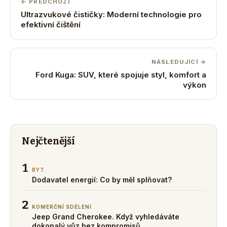
← PŘEDCHOZÍ
Ultrazvukové čističky: Moderní technologie pro
efektivní čištění
NÁSLEDUJÍCÍ →
Ford Kuga: SUV, které spojuje styl, komfort a
výkon
Nejčtenější
1
BYT
Dodavatel energií: Co by měl splňovat?
2
KOMERČNÍ SDĚLENÍ
Jeep Grand Cherokee. Když vyhledáváte
dokonalý vůz bez kompromisů