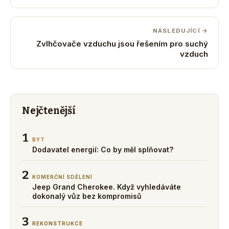
NÁSLEDUJÍCÍ →
Zvlhčovače vzduchu jsou řešením pro suchý
vzduch
Nejčtenější
1
BYT
Dodavatel energií: Co by měl splňovat?
2
KOMERČNÍ SDĚLENÍ
Jeep Grand Cherokee. Když vyhledáváte
dokonalý vůz bez kompromisů
3
REKONSTRUKCE