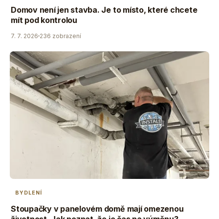
Domov není jen stavba. Je to místo, které chcete
mít pod kontrolou
7. 7. 2026
236 zobrazení
BYDLENÍ
Stoupačky v panelovém domě mají omezenou
životnost. Jak poznat, že je čas na výměnu?