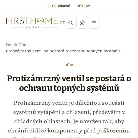
1 133
11
článků
Už
let
Domů
›
Dům
›
Protizámrzný ventil se postará o ochranu topných systémů
DŮM
Protizámrzný ventil se postará o
ochranu topných systémů
Protizámrzný ventil je důležitou součástí
systémů vytápění a chlazení, především v
chladných oblastech. Je navržen tak, aby
chránil citlivé komponenty před poškozením