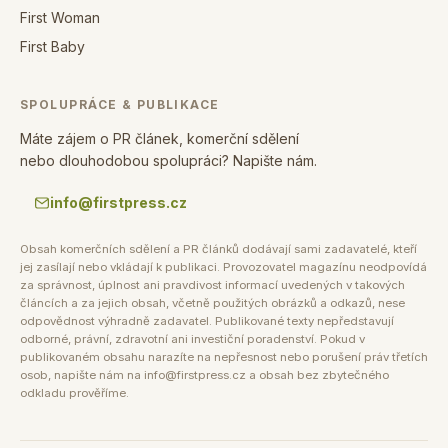
First Woman
First Baby
SPOLUPRÁCE & PUBLIKACE
Máte zájem o PR článek, komerční sdělení
nebo dlouhodobou spolupráci? Napište nám.
info@firstpress.cz
Obsah komerčních sdělení a PR článků dodávají sami zadavatelé, kteří
jej zasílají nebo vkládají k publikaci. Provozovatel magazínu neodpovídá
za správnost, úplnost ani pravdivost informací uvedených v takových
článcích a za jejich obsah, včetně použitých obrázků a odkazů, nese
odpovědnost výhradně zadavatel. Publikované texty nepředstavují
odborné, právní, zdravotní ani investiční poradenství. Pokud v
publikovaném obsahu narazíte na nepřesnost nebo porušení práv třetích
osob, napište nám na info@firstpress.cz a obsah bez zbytečného
odkladu prověříme.