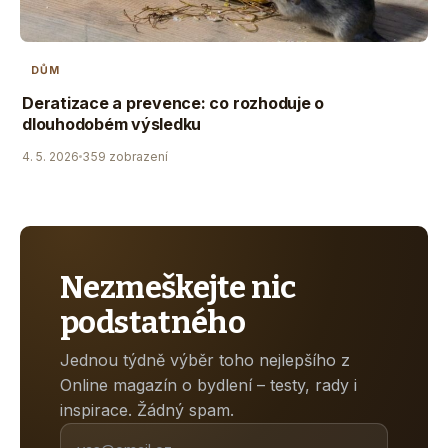
DŮM
Deratizace a prevence: co rozhoduje o
dlouhodobém výsledku
4. 5. 2026
359 zobrazení
Nezmeškejte nic
podstatného
Jednou týdně výběr toho nejlepšího z
Online magazín o bydlení – testy, rady i
inspirace. Žádný spam.