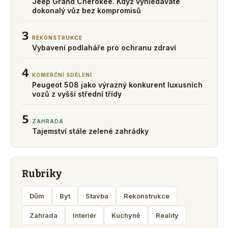
Jeep Grand Cherokee. Když vyhledáváte
dokonalý vůz bez kompromisů
3
REKONSTRUKCE
Vybavení podlaháře pro ochranu zdraví
4
KOMERČNÍ SDĚLENÍ
Peugeot 508 jako výrazný konkurent luxusních
vozů z vyšší střední třídy
5
ZAHRADA
Tajemství stále zelené zahrádky
Rubriky
Dům
Byt
Stavba
Rekonstrukce
Zahrada
Interiér
Kuchyně
Reality