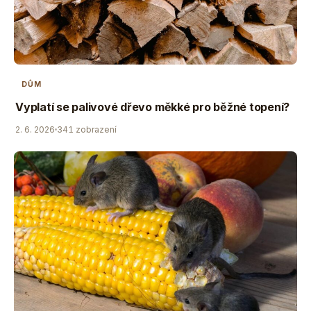
DŮM
Vyplatí se palivové dřevo měkké pro běžné topení?
2. 6. 2026
341 zobrazení