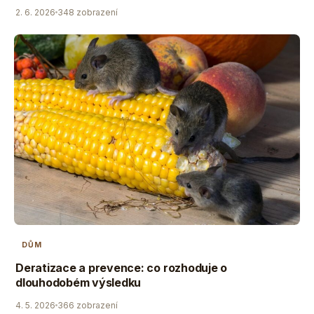
2. 6. 2026
348 zobrazení
DŮM
Deratizace a prevence: co rozhoduje o
dlouhodobém výsledku
4. 5. 2026
366 zobrazení