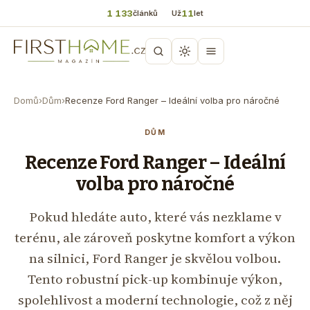
1 133
11
článků
Už
let
Domů
›
Dům
›
Recenze Ford Ranger – Ideální volba pro náročné
DŮM
Recenze Ford Ranger – Ideální
volba pro náročné
Pokud hledáte auto, které vás nezklame v
terénu, ale zároveň poskytne komfort a výkon
na silnici, Ford Ranger je skvělou volbou.
Tento robustní pick-up kombinuje výkon,
spolehlivost a moderní technologie, což z něj