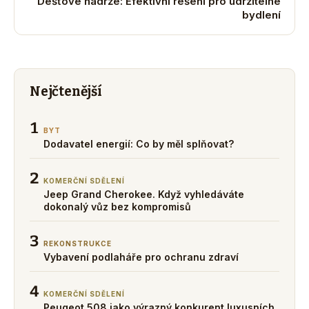
Dešťové nádrže: Efektivní řešení pro udržitelné
bydlení
Nejčtenější
1
BYT
Dodavatel energií: Co by měl splňovat?
2
KOMERČNÍ SDĚLENÍ
Jeep Grand Cherokee. Když vyhledáváte
dokonalý vůz bez kompromisů
3
REKONSTRUKCE
Vybavení podlaháře pro ochranu zdraví
4
KOMERČNÍ SDĚLENÍ
Peugeot 508 jako výrazný konkurent luxusních