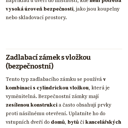
například u dveří do místností, kde
není potřeba
vysoká úroveň bezpečnosti
, jako jsou koupelny
nebo skladovací prostory.
Zadlabací zámek s vložkou
(bezpečnostní)
Tento typ zadlabacího zámku se používá
v
kombinaci s cylindrickou vložkou
, která je
vyměnitelná. Bezpečnostní zámky mají
zesílenou konstrukci
a často obsahují prvky
proti násilnému otevření. Uplatníte ho do
vstupních dveří do
domů
,
bytů
či
kancelářských