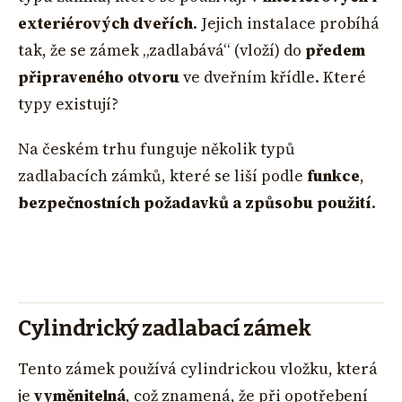
exteriérových dveřích
. Jejich instalace probíhá
tak, že se zámek „zadlabává“ (vloží) do
předem
připraveného otvoru
ve dveřním křídle. Které
typy existují?
Na českém trhu funguje několik typů
zadlabacích zámků, které se liší podle
funkce
,
bezpečnostních požadavků a způsobu použití
.
Cylindrický zadlabací zámek
Tento zámek používá cylindrickou vložku, která
je
vyměnitelná
, což znamená, že při opotřebení