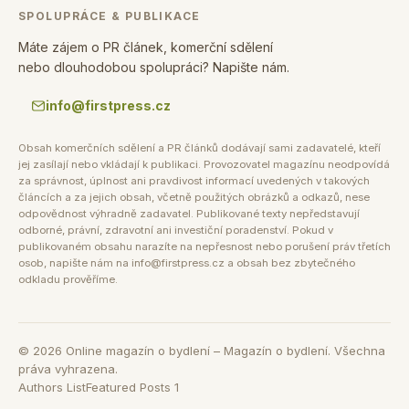
SPOLUPRÁCE & PUBLIKACE
Máte zájem o PR článek, komerční sdělení
nebo dlouhodobou spolupráci? Napište nám.
info@firstpress.cz
Obsah komerčních sdělení a PR článků dodávají sami zadavatelé, kteří
jej zasílají nebo vkládají k publikaci. Provozovatel magazínu neodpovídá
za správnost, úplnost ani pravdivost informací uvedených v takových
článcích a za jejich obsah, včetně použitých obrázků a odkazů, nese
odpovědnost výhradně zadavatel. Publikované texty nepředstavují
odborné, právní, zdravotní ani investiční poradenství. Pokud v
publikovaném obsahu narazíte na nepřesnost nebo porušení práv třetích
osob, napište nám na info@firstpress.cz a obsah bez zbytečného
odkladu prověříme.
©
2026
Online magazín o bydlení – Magazín o bydlení. Všechna
práva vyhrazena.
Authors List
Featured Posts 1