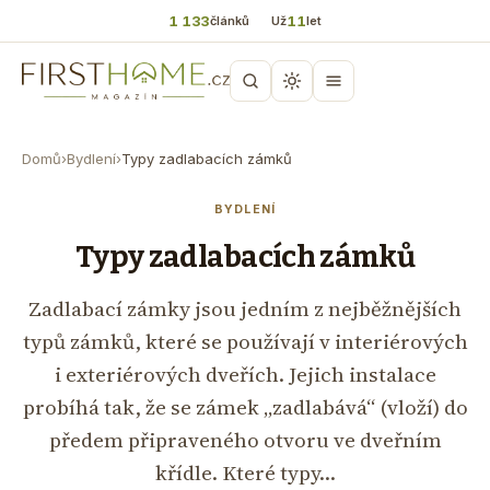
1 133
11
článků
Už
let
Domů
›
Bydlení
›
Typy zadlabacích zámků
BYDLENÍ
Typy zadlabacích zámků
Zadlabací zámky jsou jedním z nejběžnějších
typů zámků, které se používají v interiérových
i exteriérových dveřích. Jejich instalace
probíhá tak, že se zámek „zadlabává“ (vloží) do
předem připraveného otvoru ve dveřním
křídle. Které typy…