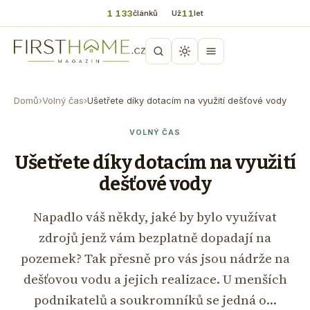
1 133
11
článků
Už
let
Domů
›
Volný čas
›
Ušetřete díky dotacím na využití dešťové vody
VOLNÝ ČAS
Ušetřete díky dotacím na využití
dešťové vody
Napadlo váš někdy, jaké by bylo využívat
zdrojů jenž vám bezplatně dopadají na
pozemek? Tak přesně pro vás jsou nádrže na
dešťovou vodu a jejich realizace. U menších
podnikatelů a soukromníků se jedná o…