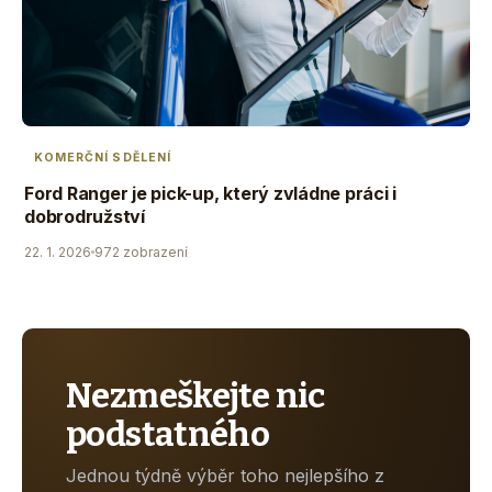
KOMERČNÍ SDĚLENÍ
Ford Ranger je pick-up, který zvládne práci i
dobrodružství
22. 1. 2026
972 zobrazení
Nezmeškejte nic
podstatného
Jednou týdně výběr toho nejlepšího z