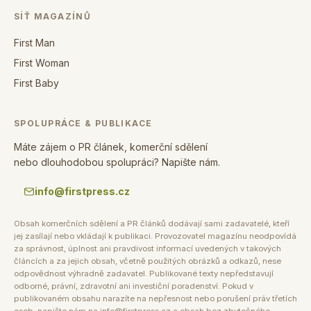
SÍŤ MAGAZÍNŮ
First Man
First Woman
First Baby
SPOLUPRÁCE & PUBLIKACE
Máte zájem o PR článek, komerční sdělení
nebo dlouhodobou spolupráci? Napište nám.
info@firstpress.cz
Obsah komerčních sdělení a PR článků dodávají sami zadavatelé, kteří
jej zasílají nebo vkládají k publikaci. Provozovatel magazínu neodpovídá
za správnost, úplnost ani pravdivost informací uvedených v takových
článcích a za jejich obsah, včetně použitých obrázků a odkazů, nese
odpovědnost výhradně zadavatel. Publikované texty nepředstavují
odborné, právní, zdravotní ani investiční poradenství. Pokud v
publikovaném obsahu narazíte na nepřesnost nebo porušení práv třetích
osob, napište nám na info@firstpress.cz a obsah bez zbytečného