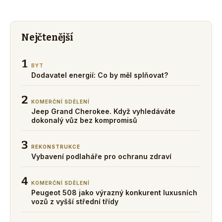
Nejčtenější
1
BYT
Dodavatel energií: Co by měl splňovat?
2
KOMERČNÍ SDĚLENÍ
Jeep Grand Cherokee. Když vyhledáváte
dokonalý vůz bez kompromisů
3
REKONSTRUKCE
Vybavení podlaháře pro ochranu zdraví
4
KOMERČNÍ SDĚLENÍ
Peugeot 508 jako výrazný konkurent luxusních
vozů z vyšší střední třídy