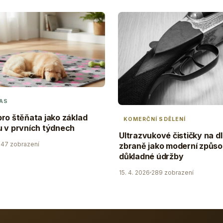
AS
ro štěňata jako základ
KOMERČNÍ SDĚLENÍ
 v prvních týdnech
Ultrazvukové čističky na d
47 zobrazení
zbraně jako moderní způs
důkladné údržby
15. 4. 2026
289 zobrazení