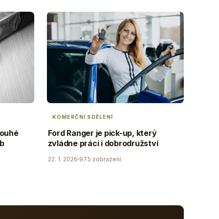
KOMERČNÍ SDĚLENÍ
louhé
Ford Ranger je pick-up, který
ob
zvládne práci i dobrodružství
22. 1. 2026
975 zobrazení