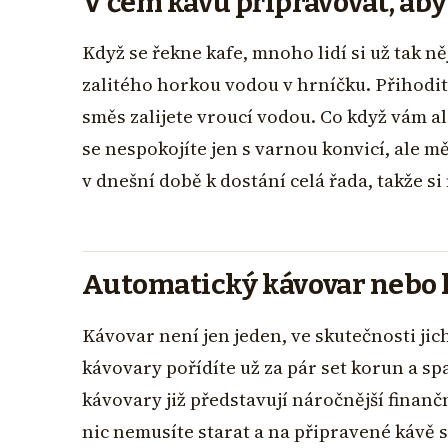
V čem kávu připravovat, aby 
Když se řekne kafe, mnoho lidí si už tak n
zalitého horkou vodou v hrníčku. Přihodi
směs zalijete vroucí vodou. Co když vám al
se nespokojíte jen s varnou konvicí, ale m
v dnešní době k dostání celá řada, takže si
Automatický kávovar nebo k
Kávovar není jen jeden, ve skutečnosti jich
kávovary pořídíte už za pár set korun a sp
kávovary již představují náročnější finančn
nic nemusíte starat a na připravené kávě 