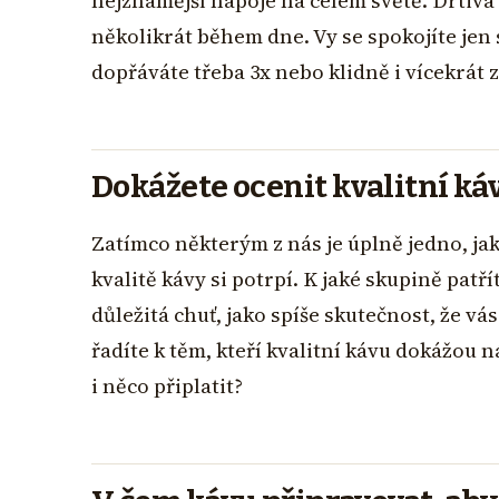
nejznámější nápoje na celém světě. Drtivá vět
několikrát během dne. Vy se spokojíte jen
dopřáváte třeba 3x nebo klidně i vícekrát 
Dokážete ocenit kvalitní ká
Zatímco některým z nás je úplně jedno, jako
kvalitě kávy si potrpí. K jaké skupině patří
důležitá chuť, jako spíše skutečnost, že v
řadíte k těm, kteří kvalitní kávu dokážou n
i něco připlatit?