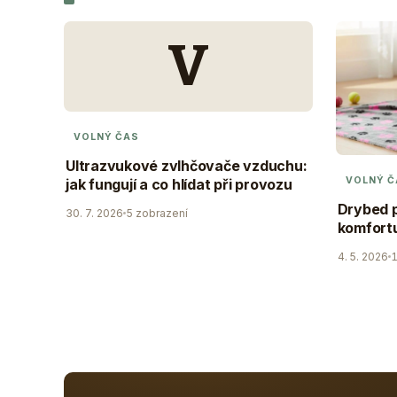
V
VOLNÝ ČAS
Ultrazvukové zvlhčovače vzduchu:
VOLNÝ Č
jak fungují a co hlídat při provozu
Drybed p
30. 7. 2026
5 zobrazení
komfortu
4. 5. 2026
1