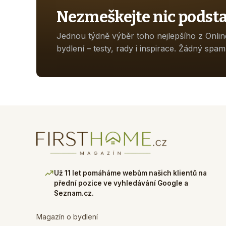
Nezmeškejte nic podst
Jednou týdně výběr toho nejlepšího z Onli
bydlení – testy, rady i inspirace. Žádný spam
Už 11 let pomáháme webům našich klientů na
přední pozice ve vyhledávání Google a
Seznam.cz.
Magazín o bydlení