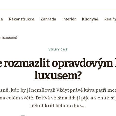
ba
Rekonstrukce
Zahrada
Interiér
Kuchyně
Realit
m luxusem?
VOLNÝ ČAS
e rozmazlit opravdový
luxusem?
sně, kdo by ji nemiloval! Vždyť právě káva patří mez
 celém světě. Drtivá většina lidí ji pije a s chutí si
několikrát během dne.…