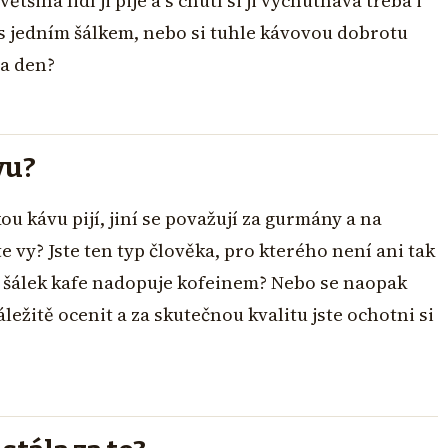
šina lidí ji pije a s chutí si ji vychutnává třeba i
 s jedním šálkem, nebo si tuhle kávovou dobrotu
za den?
vu?
u kávu pijí, jiní se považují za gurmány a na
te vy? Jste ten typ člověka, pro kterého není ani tak
ás šálek kafe nadopuje kofeinem? Nebo se naopak
áležitě ocenit a za skutečnou kvalitu jste ochotni si