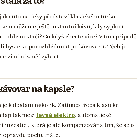
stála za to?
ějak automaticky představí klasického turka
t sem můžeme ještě instantní kávu, kdy sypkou
e tohle nestačí? Co když chcete více? V tom případě
ěli byste se porozhlédnout po kávovaru. Těch je
 mezi nimi stačí vybrat.
ávovar na kapsle?
 je k dostání několik. Zatímco třeba klasické
adají tak mezi
levné elektro
, automatické
í investici, která je ale kompenzována tím, že se o
si opravdu pochutnáte.