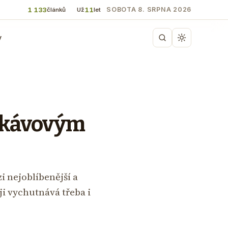
1 133
11
SOBOTA 8. SRPNA 2026
článků
Už
let
y
m kávovým
i nejoblíbenější a
 ji vychutnává třeba i