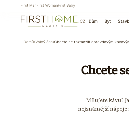
First Man
First Woman
First Baby
Dům
Byt
Stav
Domů
›
Volný čas
›
Chcete se rozmazlit opravdovým kávový
Chcete s
Milujete kávu? Ja
nejznámější nápoje na