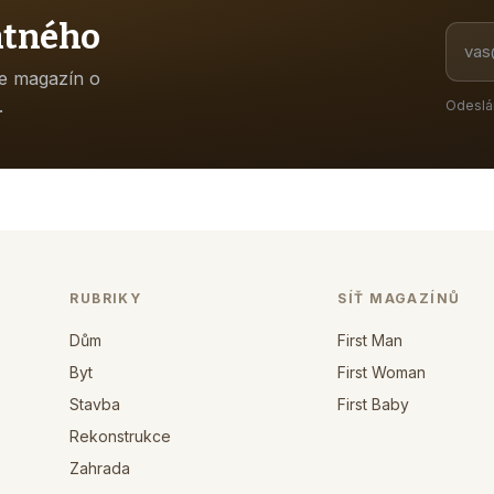
atného
ne magazín o
.
Odeslá
RUBRIKY
SÍŤ MAGAZÍNŮ
Dům
First Man
Byt
First Woman
Stavba
First Baby
Rekonstrukce
Zahrada