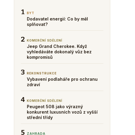
1
BYT
Dodavatel energií: Co by měl
splňovat?
2
KOMERČNÍ SDĚLENÍ
Jeep Grand Cherokee. Když
vyhledáváte dokonalý vůz bez
kompromisů
3
REKONSTRUKCE
Vybavení podlaháře pro ochranu
zdraví
4
KOMERČNÍ SDĚLENÍ
Peugeot 508 jako výrazný
konkurent luxusních vozů z vyšší
střední třídy
5
ZAHRADA