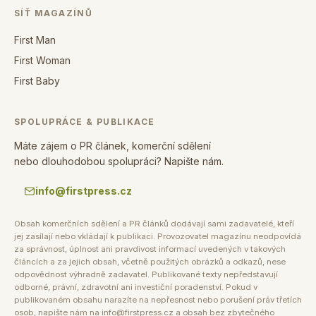
SÍŤ MAGAZÍNŮ
First Man
First Woman
First Baby
SPOLUPRÁCE & PUBLIKACE
Máte zájem o PR článek, komerční sdělení
nebo dlouhodobou spolupráci? Napište nám.
info@firstpress.cz
Obsah komerčních sdělení a PR článků dodávají sami zadavatelé, kteří
jej zasílají nebo vkládají k publikaci. Provozovatel magazínu neodpovídá
za správnost, úplnost ani pravdivost informací uvedených v takových
článcích a za jejich obsah, včetně použitých obrázků a odkazů, nese
odpovědnost výhradně zadavatel. Publikované texty nepředstavují
odborné, právní, zdravotní ani investiční poradenství. Pokud v
publikovaném obsahu narazíte na nepřesnost nebo porušení práv třetích
osob, napište nám na info@firstpress.cz a obsah bez zbytečného