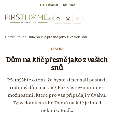
1 133
11
článků
Už
let
Domů
›
Stavba
›
Dům na klíč přesně jako z vašich snů
STAVBA
Dům na klíč přesně jako z vašich
snů
Přemýšlíte o tom, že byste si nechali postavit
rodinný dům na klíč? Pak vás seznámíme s
možnostmi, které pro vás připadají v úvahu.
Typy domů na klíč Domů na klíč je hned
několik. Buď…