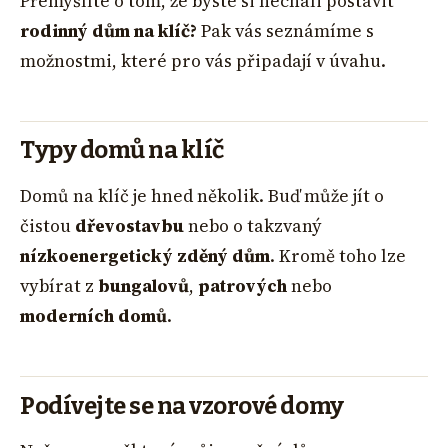
Přemýšlíte o tom, že byste si nechali postavit
rodinný dům na klíč?
Pak vás seznámíme s
možnostmi, které pro vás připadají v úvahu.
Typy domů na klíč
Domů na klíč je hned několik. Buď může jít o
čistou
dřevostavbu
nebo o takzvaný
nízkoenergetický zděný dům
. Kromě toho lze
vybírat z
bungalovů
,
patrových
nebo
moderních domů
.
Podívejte se na vzorové domy