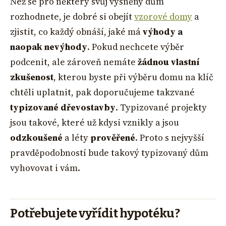
Než se pro některý svůj vysněný dům
rozhodnete, je dobré si obejít
vzorové domy
a
zjistit, co každý obnáší, jaké má
výhody a
naopak nevýhody
. Pokud nechcete výběr
podcenit, ale zároveň nemáte
žádnou vlastní
zkušenost
, kterou byste při výběru domu na klíč
chtěli uplatnit, pak doporučujeme takzvané
typizované dřevostavby
. Typizované projekty
jsou takové, které už kdysi vznikly a jsou
odzkoušené
a léty
prověřené
. Proto s nejvyšší
pravděpodobností bude takový typizovaný dům
vyhovovat i vám.
Potřebujete vyřídit hypotéku?