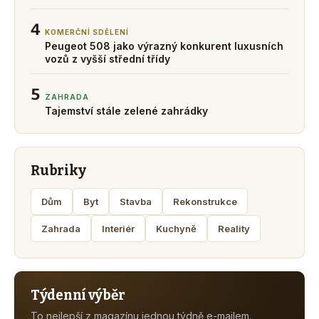
4
KOMERČNÍ SDĚLENÍ
Peugeot 508 jako výrazný konkurent luxusních
vozů z vyšší střední třídy
5
ZAHRADA
Tajemství stále zelené zahrádky
Rubriky
Dům
Byt
Stavba
Rekonstrukce
Zahrada
Interiér
Kuchyně
Reality
Týdenní výběr
To nejlepší z magazínu jednou týdně e-mailem.