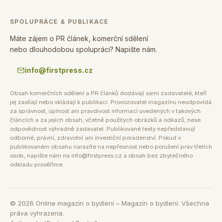
SPOLUPRÁCE & PUBLIKACE
Máte zájem o PR článek, komerční sdělení
nebo dlouhodobou spolupráci? Napište nám.
info@firstpress.cz
Obsah komerčních sdělení a PR článků dodávají sami zadavatelé, kteří
jej zasílají nebo vkládají k publikaci. Provozovatel magazínu neodpovídá
za správnost, úplnost ani pravdivost informací uvedených v takových
článcích a za jejich obsah, včetně použitých obrázků a odkazů, nese
odpovědnost výhradně zadavatel. Publikované texty nepředstavují
odborné, právní, zdravotní ani investiční poradenství. Pokud v
publikovaném obsahu narazíte na nepřesnost nebo porušení práv třetích
osob, napište nám na info@firstpress.cz a obsah bez zbytečného
odkladu prověříme.
©
2026
Online magazín o bydlení – Magazín o bydlení. Všechna
práva vyhrazena.