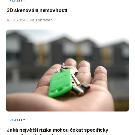
REALITY
3D skenování nemovitostí
4. 10. 2024
1.9K zobrazení
REALITY
Jaká největší rizika mohou čekat specificky