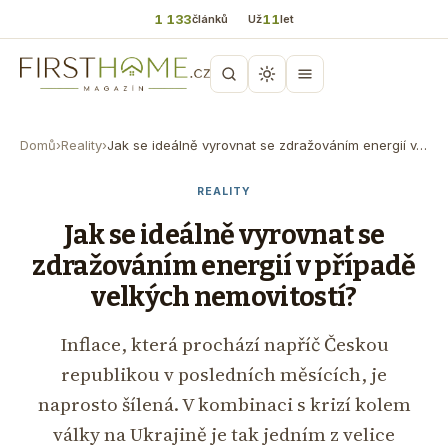
1 133
11
článků
Už
let
Domů
›
Reality
›
Jak se ideálně vyrovnat se zdražováním energií v…
REALITY
Jak se ideálně vyrovnat se
zdražováním energií v případě
velkých nemovitostí?
Inflace, která prochází napříč Českou
republikou v posledních měsících, je
naprosto šílená. V kombinaci s krizí kolem
války na Ukrajině je tak jedním z velice