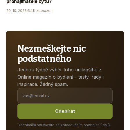
pronajímatele bytů?
20. 10. 2023
3.1K zobrazení
Nezmeškejte nic
podstatného
Jednou týdně výběr toho nejlepšího z
Online magazín o bydlení – testy, rady i
inspirace. Žádný spam.
Odebírat
Odesláním souhlasíte se zpracováním osobních údajů.