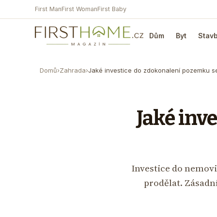
First Man
First Woman
First Baby
Dům
Byt
Stav
Domů
›
Zahrada
›
Jaké investice do zdokonalení pozemku s
Jaké inv
Investice do nemovi
prodělat. Zásadn