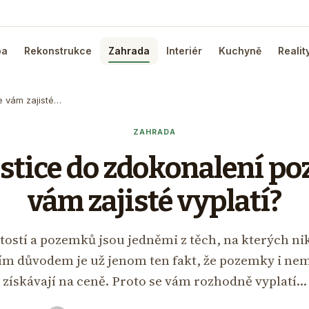
ba
Rekonstrukce
Zahrada
Interiér
Kuchyně
Realit
e vám zajisté…
ZAHRADA
estice do zdokonalení p
vám zajisté vyplatí?
tostí a pozemků jsou jedněmi z těch, na kterých 
ím důvodem je už jenom ten fakt, že pozemky i nem
získávají na ceně. Proto se vám rozhodně vyplatí…