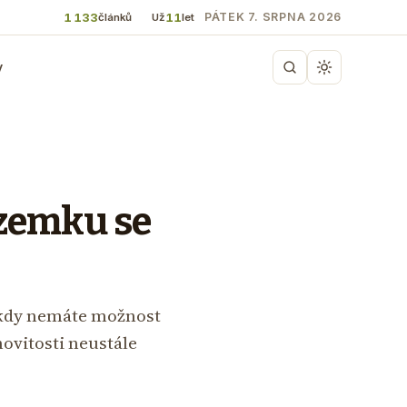
1 133
11
PÁTEK 7. SRPNA 2026
článků
Už
let
y
ozemku se
nikdy nemáte možnost
ovitosti neustále