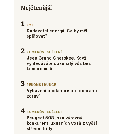
Nejčtenější
1
BYT
Dodavatel energií: Co by měl
splňovat?
2
KOMERČNÍ SDĚLENÍ
Jeep Grand Cherokee. Když
vyhledáváte dokonalý vůz bez
kompromisů
3
REKONSTRUKCE
Vybavení podlaháře pro ochranu
zdraví
4
KOMERČNÍ SDĚLENÍ
Peugeot 508 jako výrazný
konkurent luxusních vozů z vyšší
střední třídy