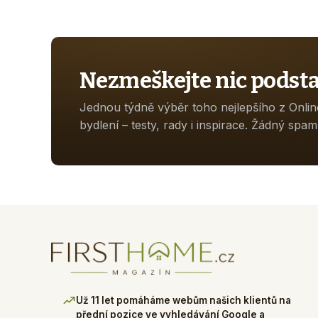
Nezmeškejte nic podst
Jednou týdně výběr toho nejlepšího z Onli
bydlení – testy, rady i inspirace. Žádný spam
Už 11 let pomáháme webům našich klientů na
přední pozice ve vyhledávání Google a