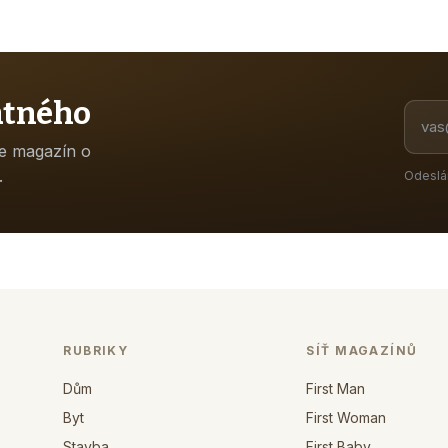
atného
ne magazín o
.
Odeslá
RUBRIKY
SÍŤ MAGAZÍNŮ
Dům
First Man
Byt
First Woman
Stavba
First Baby