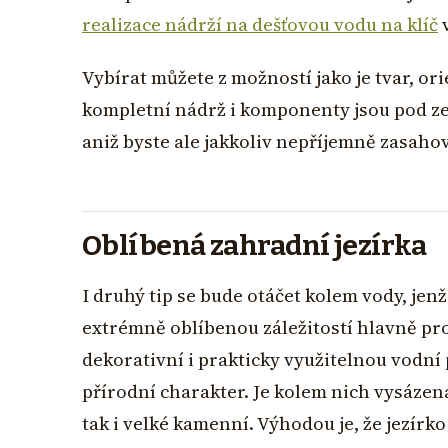
realizace nádrží na dešťovou vodu na klíč
v
Vybírat můžete z možností jako je tvar, ori
kompletní nádrž i komponenty jsou pod ze
aniž byste ale jakkoliv nepříjemně zasaho
Oblíbená zahradní jezírka
I druhý tip se bude otáčet kolem vody, jen
extrémně oblíbenou záležitostí hlavně prot
dekorativní i prakticky využitelnou vodní
přírodní charakter. Je kolem nich vysázená
tak i velké kamenní. Výhodou je, že jezírk