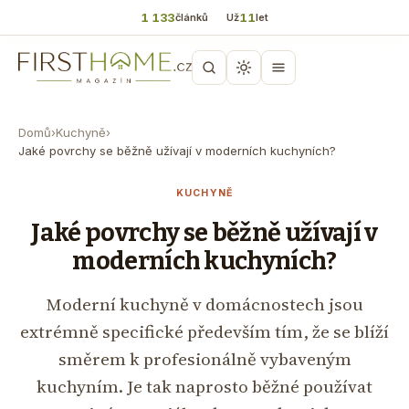
1 133
11
článků
Už
let
Domů
›
Kuchyně
›
Jaké povrchy se běžně užívají v moderních kuchyních?
KUCHYNĚ
Jaké povrchy se běžně užívají v
moderních kuchyních?
Moderní kuchyně v domácnostech jsou
extrémně specifické především tím, že se blíží
směrem k profesionálně vybaveným
kuchyním. Je tak naprosto běžné používat