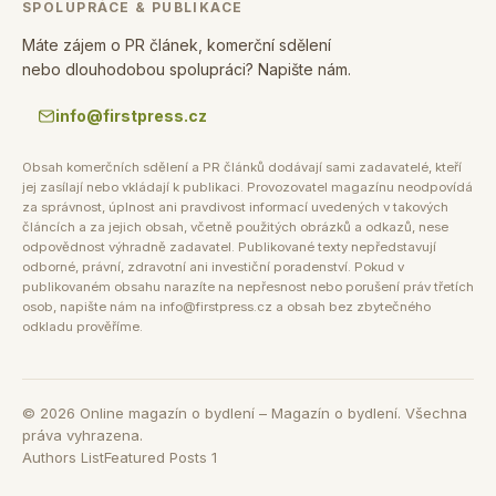
SPOLUPRÁCE & PUBLIKACE
Máte zájem o PR článek, komerční sdělení
nebo dlouhodobou spolupráci? Napište nám.
info@firstpress.cz
Obsah komerčních sdělení a PR článků dodávají sami zadavatelé, kteří
jej zasílají nebo vkládají k publikaci. Provozovatel magazínu neodpovídá
za správnost, úplnost ani pravdivost informací uvedených v takových
článcích a za jejich obsah, včetně použitých obrázků a odkazů, nese
odpovědnost výhradně zadavatel. Publikované texty nepředstavují
odborné, právní, zdravotní ani investiční poradenství. Pokud v
publikovaném obsahu narazíte na nepřesnost nebo porušení práv třetích
osob, napište nám na info@firstpress.cz a obsah bez zbytečného
odkladu prověříme.
©
2026
Online magazín o bydlení – Magazín o bydlení. Všechna
práva vyhrazena.
Authors List
Featured Posts 1