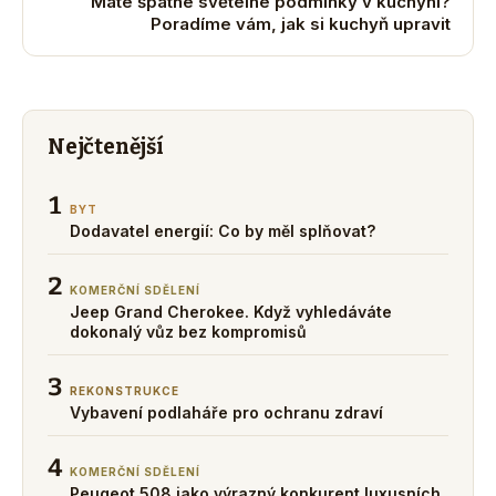
Máte špatné světelné podmínky v kuchyni?
Poradíme vám, jak si kuchyň upravit
Nejčtenější
1
BYT
Dodavatel energií: Co by měl splňovat?
2
KOMERČNÍ SDĚLENÍ
Jeep Grand Cherokee. Když vyhledáváte
dokonalý vůz bez kompromisů
3
REKONSTRUKCE
Vybavení podlaháře pro ochranu zdraví
4
KOMERČNÍ SDĚLENÍ
Peugeot 508 jako výrazný konkurent luxusních