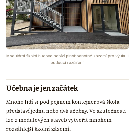
Modulární školní budova nabízí plnohodnotné zázemí pro výuku i
budoucí rozšíření.
Učebna je jen začátek
Mnoho lidí si pod pojmem kontejnerová škola
představí jednu nebo dvě učebny. Ve skutečnosti
lze z modulových staveb vytvořit mnohem
rozsáhlejší školní zázemí.