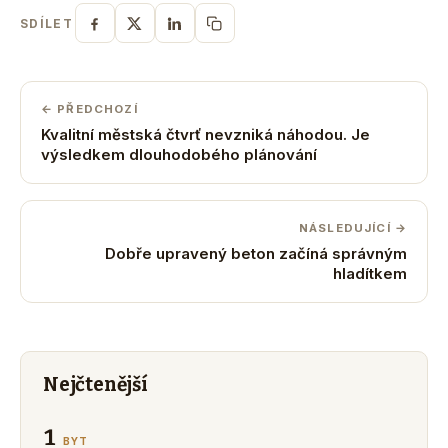
SDÍLET
← PŘEDCHOZÍ
Kvalitní městská čtvrť nevzniká náhodou. Je
výsledkem dlouhodobého plánování
NÁSLEDUJÍCÍ →
Dobře upravený beton začíná správným
hladítkem
Nejčtenější
1
BYT