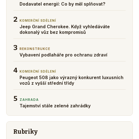
Dodavatel energií: Co by měl splňovat?
2
KOMERČNÍ SDĚLENÍ
Jeep Grand Cherokee. Když vyhledáváte
dokonalý vůz bez kompromisů
3
REKONSTRUKCE
Vybavení podlaháře pro ochranu zdraví
4
KOMERČNÍ SDĚLENÍ
Peugeot 508 jako výrazný konkurent luxusních
vozů z vyšší střední třídy
5
ZAHRADA
Tajemství stále zelené zahrádky
Rubriky