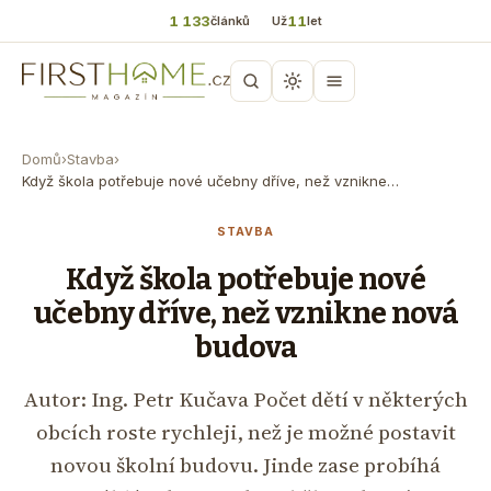
1 133
11
článků
Už
let
Domů
›
Stavba
›
Když škola potřebuje nové učebny dříve, než vznikne…
STAVBA
Když škola potřebuje nové
učebny dříve, než vznikne nová
budova
Autor: Ing. Petr Kučava Počet dětí v některých
obcích roste rychleji, než je možné postavit
novou školní budovu. Jinde zase probíhá