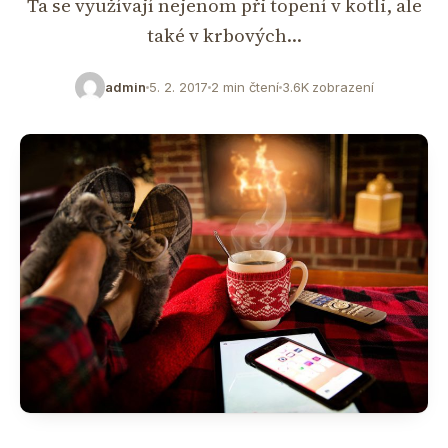
Ta se využívají nejenom při topení v kotli, ale
také v krbových…
admin
5. 2. 2017
2 min čtení
3.6K zobrazení