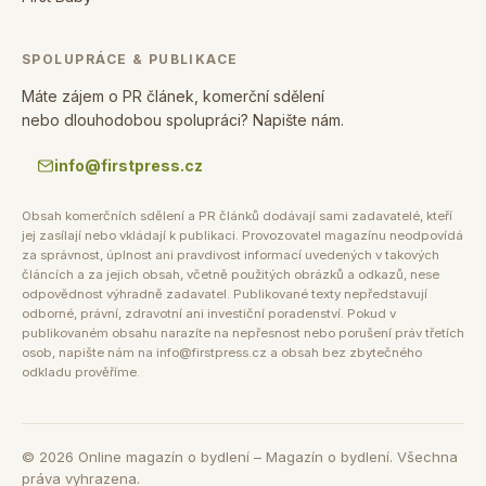
SPOLUPRÁCE & PUBLIKACE
Máte zájem o PR článek, komerční sdělení
nebo dlouhodobou spolupráci? Napište nám.
info@firstpress.cz
Obsah komerčních sdělení a PR článků dodávají sami zadavatelé, kteří
jej zasílají nebo vkládají k publikaci. Provozovatel magazínu neodpovídá
za správnost, úplnost ani pravdivost informací uvedených v takových
článcích a za jejich obsah, včetně použitých obrázků a odkazů, nese
odpovědnost výhradně zadavatel. Publikované texty nepředstavují
odborné, právní, zdravotní ani investiční poradenství. Pokud v
publikovaném obsahu narazíte na nepřesnost nebo porušení práv třetích
osob, napište nám na info@firstpress.cz a obsah bez zbytečného
odkladu prověříme.
©
2026
Online magazín o bydlení – Magazín o bydlení. Všechna
práva vyhrazena.