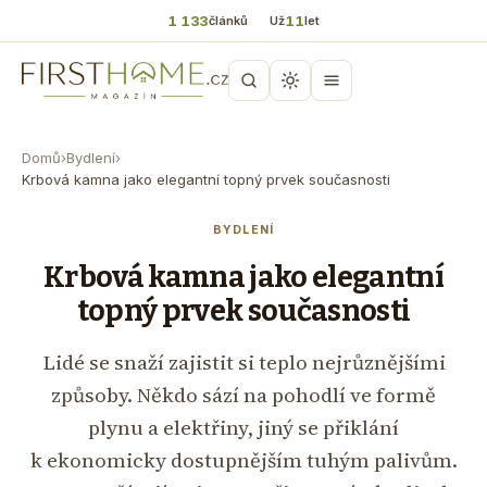
1 133
11
článků
Už
let
Domů
›
Bydlení
›
Krbová kamna jako elegantní topný prvek současnosti
BYDLENÍ
Krbová kamna jako elegantní
topný prvek současnosti
Lidé se snaží zajistit si teplo nejrůznějšími
způsoby. Někdo sází na pohodlí ve formě
plynu a elektřiny, jiný se přiklání
k ekonomicky dostupnějším tuhým palivům.