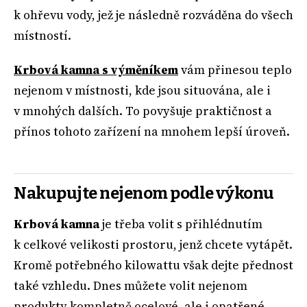
k ohřevu vody, jež je následně rozváděna do všech
místností.
Krbová kamna s výměníkem
vám přinesou teplo
nejenom v místnosti, kde jsou situována, ale i
v mnohých dalších. To povyšuje praktičnost a
přínos tohoto zařízení na mnohem lepší úroveň.
Nakupujte nejenom podle výkonu
Krbová kamna
je třeba volit s přihlédnutím
k celkové velikosti prostoru, jenž chcete vytápět.
Kromě potřebného kilowattu však dejte přednost
také vzhledu. Dnes můžete volit nejenom
produkty kompletně ocelové, ale i opatřené