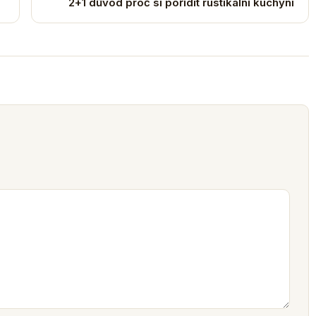
2+1 důvod proč si pořídit rustikální kuchyni