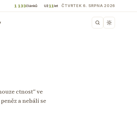
1 133
11
ČTVRTEK 6. SRPNA 2026
článků
Už
let
y
nouze ctnost“ ve
peněz a nebáli se