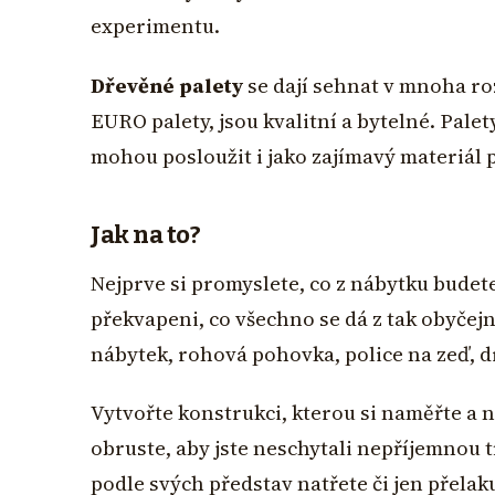
experimentu.
Dřevěné palety
se dají sehnat v mnoha roz
EURO palety, jsou kvalitní a bytelné. Pale
mohou posloužit i jako zajímavý materiál
Jak na to?
Nejprve si promyslete, co z nábytku budete 
překvapeni, co všechno se dá z tak obyčejné
nábytek, rohová pohovka, police na zeď, d
Vytvořte konstrukci, kterou si naměřte a
obruste, aby jste neschytali nepříjemnou t
podle svých představ natřete či jen přela