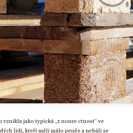
 vznikla jako typická „z nouze ctnost“ ve
ch lidí, kteří měli málo peněz a nebáli se