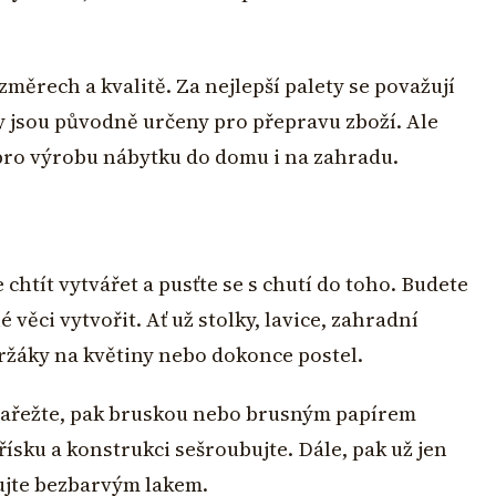
měrech a kvalitě. Za nejlepší palety se považují
ty jsou původně určeny pro přepravu zboží. Ale
 pro výrobu nábytku do domu i na zahradu.
chtít vytvářet a pusťte se s chutí do toho. Budete
 věci vytvořit. Ať už stolky, lavice, zahradní
ržáky na květiny nebo dokonce postel.
 nařežte, pak bruskou nebo brusným papírem
řísku a konstrukci sešroubujte. Dále, pak už jen
kujte bezbarvým lakem.