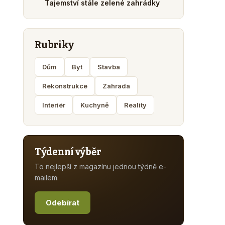
Tajemství stále zelené zahrádky
Rubriky
Dům
Byt
Stavba
Rekonstrukce
Zahrada
Interiér
Kuchyně
Reality
Týdenní výběr
To nejlepší z magazínu jednou týdně e-
mailem.
Odebírat