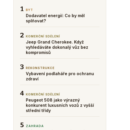
1
BYT
Dodavatel energií: Co by měl
splňovat?
2
KOMERČNÍ SDĚLENÍ
Jeep Grand Cherokee. Když
vyhledáváte dokonalý vůz bez
kompromisů
3
REKONSTRUKCE
Vybavení podlaháře pro ochranu
zdraví
4
KOMERČNÍ SDĚLENÍ
Peugeot 508 jako výrazný
konkurent luxusních vozů z vyšší
střední třídy
5
ZAHRADA