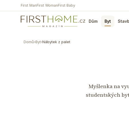
First Man
First Woman
First Baby
Dům
Byt
Stav
Domů
›
Byt
›
Nábytek z palet
Myšlenka na vyu
studentských byt