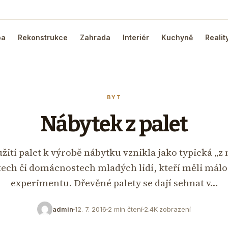
ba
Rekonstrukce
Zahrada
Interiér
Kuchyně
Realit
BYT
Nábytek z palet
žití palet k výrobě nábytku vznikla jako typická „z 
ech či domácnostech mladých lidí, kteří měli málo 
experimentu. Dřevěné palety se dají sehnat v…
admin
12. 7. 2016
2 min čtení
2.4K zobrazení