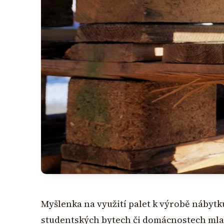
Myšlenka na využití palet k výrobě nábytku
studentských bytech či domácnostech mladý