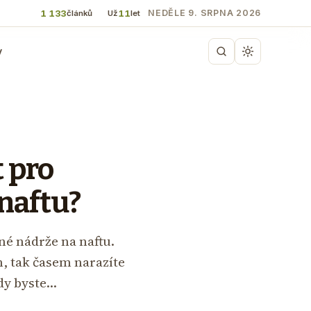
1 133
11
NEDĚLE 9. SRPNA 2026
článků
Už
let
y
t pro
 naftu?
né nádrže na naftu.
, tak časem narazíte
kdy byste…