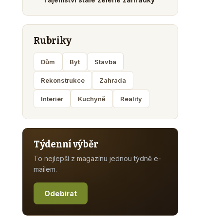
Rubriky
Dům
Byt
Stavba
Rekonstrukce
Zahrada
Interiér
Kuchyně
Reality
Týdenní výběr
To nejlepší z magazínu jednou týdně e-
mailem.
Odebírat