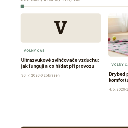
V
VOLNÝ ČAS
Ultrazvukové zvlhčovače vzduchu:
VOLNÝ Č
jak fungují a co hlídat při provozu
Drybed p
30. 7. 2026
6 zobrazení
komfortu
4. 5. 2026
1