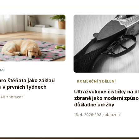
AS
ro štěňata jako základ
KOMERČNÍ SDĚLENÍ
 v prvních týdnech
Ultrazvukové čističky na d
48 zobrazení
zbraně jako moderní způs
důkladné údržby
15. 4. 2026
293 zobrazení