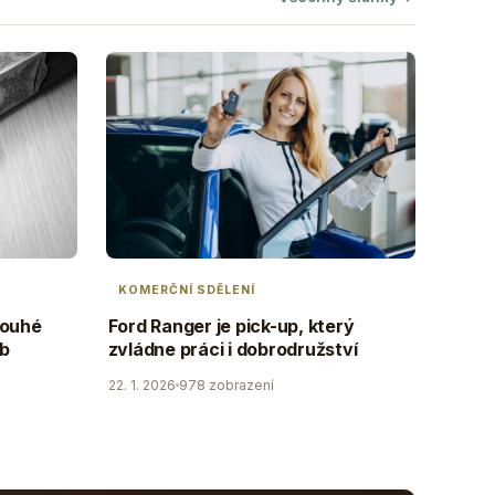
KOMERČNÍ SDĚLENÍ
louhé
Ford Ranger je pick-up, který
ob
zvládne práci i dobrodružství
22. 1. 2026
978 zobrazení