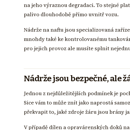
na jeho výraznou degradaci. To stejné platí
palivo dlouhodobě přímo uvnitř vozu.
Nádrže na naftu jsou specializovaná zaříz
mnohdy také ke kontrolovanému tankování d
pro jejich provoz ale musíte splnit nejed
Nádrže jsou bezpečné, ale ž
Jednou z nejdůležitějších podmínek je po
Sice vám to může znít jako naprostá samo
překvapit to, jaké zdroje žáru jsou brány 
V případě dílen a opravárenských doků na 