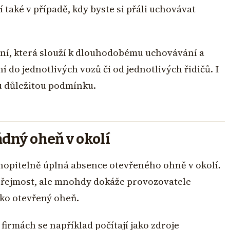
 také v případě, kdy byste si přáli uchovávat
ení, která slouží k dlouhodobému uchovávání a
o jednotlivých vozů či od jednotlivých řidičů. I
nu důležitou podmínku.
ádný oheň v okolí
chopitelně úplná absence otevřeného ohně v okolí.
zřejmost, ale mnohdy dokáže provozovatele
jako otevřený oheň.
firmách se například počítají jako zdroje