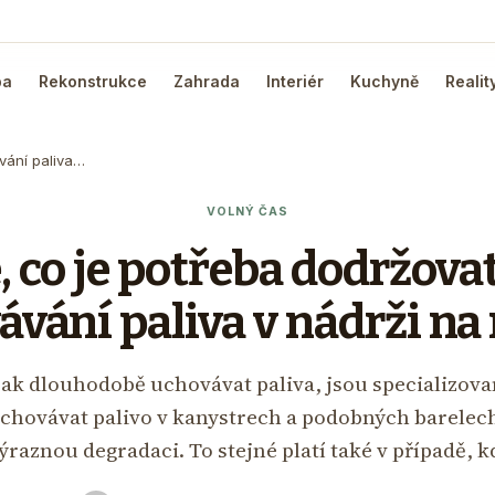
ba
Rekonstrukce
Zahrada
Interiér
Kuchyně
Realit
vání paliva…
VOLNÝ ČAS
, co je potřeba dodržova
vání paliva v nádrži na
ak dlouhodobě uchovávat paliva, jsou specializova
uchovávat palivo v kanystrech a podobných barelech
ýraznou degradaci. To stejné platí také v případě, 