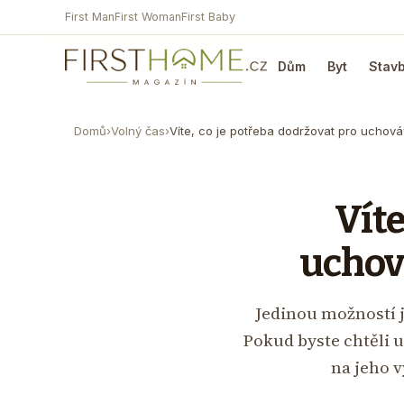
First Man
First Woman
First Baby
Dům
Byt
Stav
Domů
›
Volný čas
›
Víte, co je potřeba dodržovat pro uchová
Víte
uchová
Jedinou možností j
Pokud byste chtěli 
na jeho v