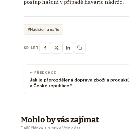
postup hašení v případě havárie nádrže.
#Nádrže na naftu
SDÍLET
← PŘEDCHOZÍ
Jak je přerozdělená doprava zboží a produkt
v České republice?
Mohlo by vás zajímat
Další články z rubriky Volný čas