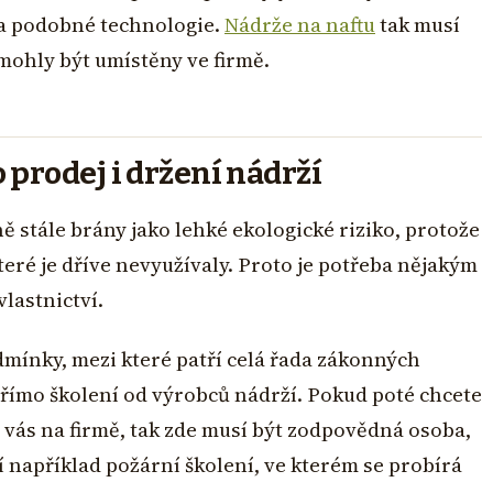
a podobné technologie.
Nádrže na naftu
tak musí
mohly být umístěny ve firmě.
prodej i držení nádrží
ně stále brány jako lehké ekologické riziko, protože
které je dříve nevyužívaly. Proto je potřeba nějakým
vlastnictví.
dmínky, mezi které patří celá řada zákonných
přímo školení od výrobců nádrží. Pokud poté chcete
vás na firmě, tak zde musí být zodpovědná osoba,
í například požární školení, ve kterém se probírá