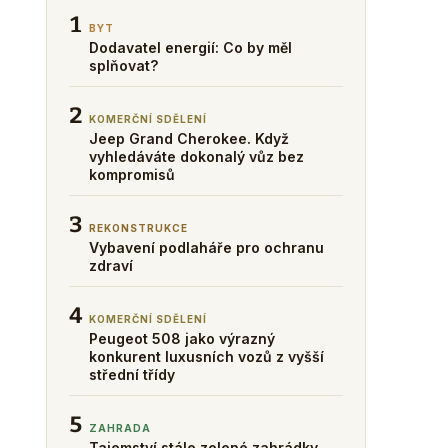
1
BYT
Dodavatel energií: Co by měl
splňovat?
2
KOMERČNÍ SDĚLENÍ
Jeep Grand Cherokee. Když
vyhledáváte dokonalý vůz bez
kompromisů
3
REKONSTRUKCE
Vybavení podlaháře pro ochranu
zdraví
4
KOMERČNÍ SDĚLENÍ
Peugeot 508 jako výrazný
konkurent luxusních vozů z vyšší
střední třídy
5
ZAHRADA
Tajemství stále zelené zahrádky