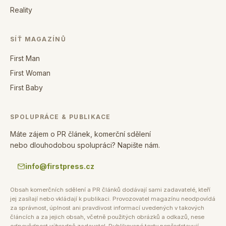
Reality
SÍŤ MAGAZÍNŮ
First Man
First Woman
First Baby
SPOLUPRÁCE & PUBLIKACE
Máte zájem o PR článek, komerční sdělení
nebo dlouhodobou spolupráci? Napište nám.
info@firstpress.cz
Obsah komerčních sdělení a PR článků dodávají sami zadavatelé, kteří
jej zasílají nebo vkládají k publikaci. Provozovatel magazínu neodpovídá
za správnost, úplnost ani pravdivost informací uvedených v takových
článcích a za jejich obsah, včetně použitých obrázků a odkazů, nese
odpovědnost výhradně zadavatel. Publikované texty nepředstavují