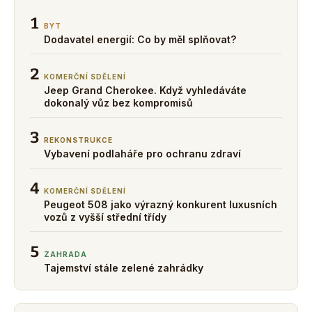
1
BYT
Dodavatel energií: Co by měl splňovat?
2
KOMERČNÍ SDĚLENÍ
Jeep Grand Cherokee. Když vyhledáváte
dokonalý vůz bez kompromisů
3
REKONSTRUKCE
Vybavení podlaháře pro ochranu zdraví
4
KOMERČNÍ SDĚLENÍ
Peugeot 508 jako výrazný konkurent luxusních
vozů z vyšší střední třídy
5
ZAHRADA
Tajemství stále zelené zahrádky