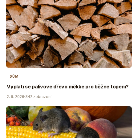
DŮM
Vyplatí se palivové dřevo měkké pro běžné topení?
2. 6. 2026
342 zobrazení