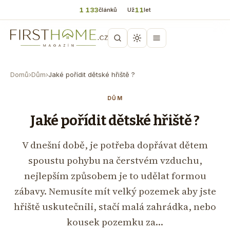
1 133
11
článků
Už
let
Domů
›
Dům
›
Jaké pořídit dětské hřiště ?
DŮM
Jaké pořídit dětské hřiště ?
V dnešní době, je potřeba dopřávat dětem
spoustu pohybu na čerstvém vzduchu,
nejlepším způsobem je to udělat formou
zábavy. Nemusíte mít velký pozemek aby jste
hřiště uskutečnili, stačí malá zahrádka, nebo
kousek pozemku za…