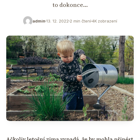
to dokonce…
admin
13. 12. 2022
2 min čtení
4K zobrazení
Ačkoliv letošní zima vypadá, že by mohla přinést