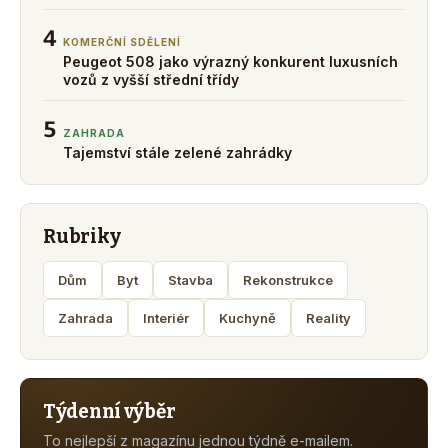
4
KOMERČNÍ SDĚLENÍ
Peugeot 508 jako výrazný konkurent luxusních
vozů z vyšší střední třídy
5
ZAHRADA
Tajemství stále zelené zahrádky
Rubriky
Dům
Byt
Stavba
Rekonstrukce
Zahrada
Interiér
Kuchyně
Reality
Týdenní výběr
To nejlepší z magazínu jednou týdně e-mailem.