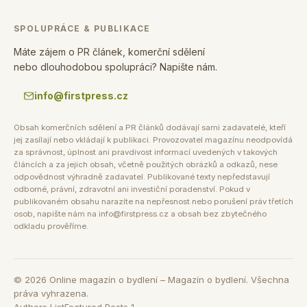
SPOLUPRÁCE & PUBLIKACE
Máte zájem o PR článek, komerční sdělení
nebo dlouhodobou spolupráci? Napište nám.
info@firstpress.cz
Obsah komerčních sdělení a PR článků dodávají sami zadavatelé, kteří
jej zasílají nebo vkládají k publikaci. Provozovatel magazínu neodpovídá
za správnost, úplnost ani pravdivost informací uvedených v takových
článcích a za jejich obsah, včetně použitých obrázků a odkazů, nese
odpovědnost výhradně zadavatel. Publikované texty nepředstavují
odborné, právní, zdravotní ani investiční poradenství. Pokud v
publikovaném obsahu narazíte na nepřesnost nebo porušení práv třetích
osob, napište nám na info@firstpress.cz a obsah bez zbytečného
odkladu prověříme.
©
2026
Online magazín o bydlení – Magazín o bydlení. Všechna
práva vyhrazena.
Authors List
Featured Posts 1