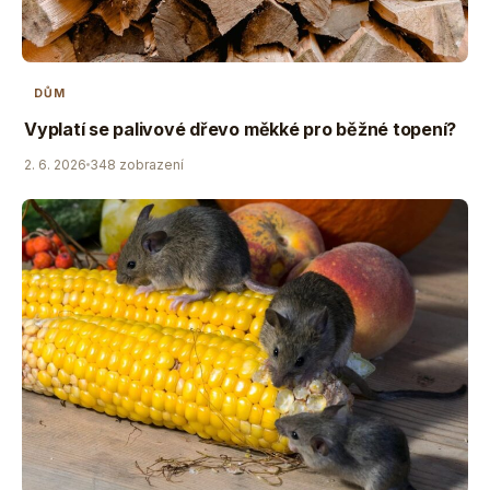
DŮM
Vyplatí se palivové dřevo měkké pro běžné topení?
2. 6. 2026
348 zobrazení