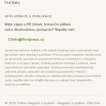
First Baby
SPOLUPRÁCE & PUBLIKACE
Máte zájem o PR článek, komerční sdělení
nebo dlouhodobou spolupráci? Napište nám.
info@firstpress.cz
Obsah komerčních sdělení a PR článků dodávají sami zadavatelé, kteří
jej zasílají nebo vkládají k publikaci. Provozovatel magazínu neodpovídá
za správnost, úplnost ani pravdivost informací uvedených v takových
článcích a za jejich obsah, včetně použitých obrázků a odkazů, nese
odpovědnost výhradně zadavatel. Publikované texty nepředstavují
odborné, právní, zdravotní ani investiční poradenství. Pokud v
publikovaném obsahu narazíte na nepřesnost nebo porušení práv třetích
osob, napište nám na info@firstpress.cz a obsah bez zbytečného
odkladu prověříme.
©
2026
Online magazín o bydlení – Magazín o bydlení. Všechna