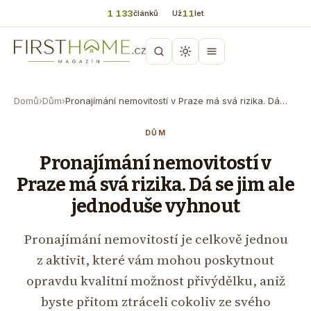
1 133
11
článků
Už
let
Domů
›
Dům
›
Pronajímání nemovitostí v Praze má svá rizika. Dá…
DŮM
Pronajímání nemovitostí v
Praze má svá rizika. Dá se jim ale
jednoduše vyhnout
Pronajímání nemovitostí je celkově jednou
z aktivit, které vám mohou poskytnout
opravdu kvalitní možnost přivýdělku, aniž
byste přitom ztráceli cokoliv ze svého