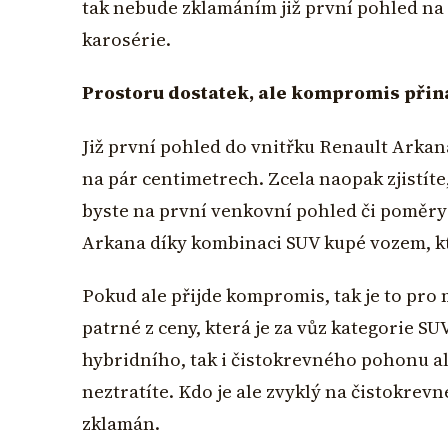
tak nebude zklamáním již první pohled na 
karosérie.
Prostoru dostatek, ale kompromis přin
Již první pohled do vnitřku Renault Arkana
na pár centimetrech. Zcela naopak zjistít
byste na první venkovní pohled či poměry
Arkana díky kombinaci SUV kupé vozem, kt
Pokud ale přijde kompromis, tak je to pro
patrné z ceny, která je za vůz kategorie SUV
hybridního, tak i čistokrevného pohonu ale
neztratíte. Kdo je ale zvyklý na čistokre
zklamán.