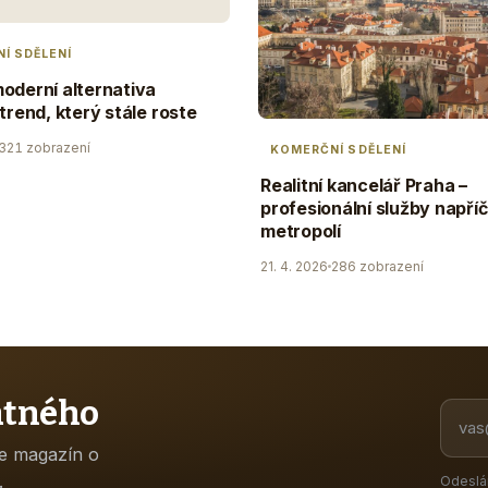
Í SDĚLENÍ
oderní alternativa
 trend, který stále roste
321 zobrazení
KOMERČNÍ SDĚLENÍ
Realitní kancelář Praha –
profesionální služby napříč
metropolí
21. 4. 2026
286 zobrazení
atného
ne magazín o
.
Odeslá