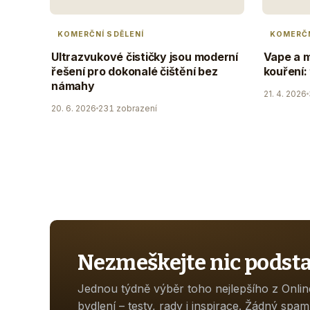
KOMERČNÍ SDĚLENÍ
KOMERČN
Ultrazvukové čističky jsou moderní
Vape a m
řešení pro dokonalé čištění bez
kouření:
námahy
21. 4. 2026
20. 6. 2026
231 zobrazení
Nezmeškejte nic podst
Jednou týdně výběr toho nejlepšího z Onli
bydlení – testy, rady i inspirace. Žádný spam