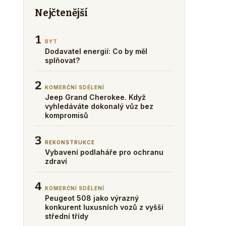
Nejčtenější
1
BYT
Dodavatel energií: Co by měl
splňovat?
2
KOMERČNÍ SDĚLENÍ
Jeep Grand Cherokee. Když
vyhledáváte dokonalý vůz bez
kompromisů
3
REKONSTRUKCE
Vybavení podlaháře pro ochranu
zdraví
4
KOMERČNÍ SDĚLENÍ
Peugeot 508 jako výrazný
konkurent luxusních vozů z vyšší
střední třídy