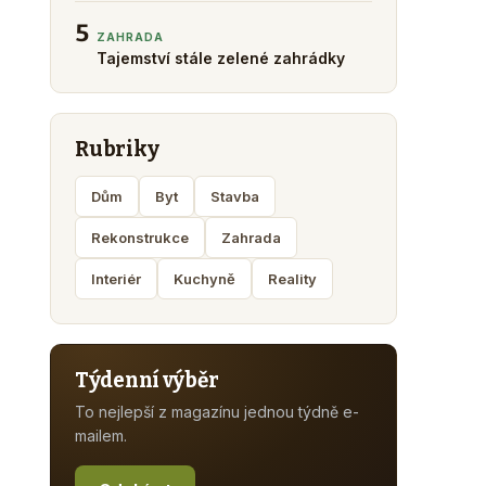
5
ZAHRADA
Tajemství stále zelené zahrádky
Rubriky
Dům
Byt
Stavba
Rekonstrukce
Zahrada
Interiér
Kuchyně
Reality
Týdenní výběr
To nejlepší z magazínu jednou týdně e-
mailem.