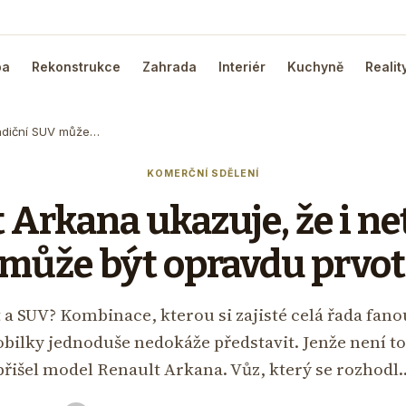
ba
Rekonstrukce
Zahrada
Interiér
Kuchyně
Realit
radiční SUV může…
KOMERČNÍ SDĚLENÍ
 Arkana ukazuje, že i ne
může být opravdu prvot
 a SUV? Kombinace, kterou si zajisté celá řada fano
ilky jednoduše nedokáže představit. Jenže není to 
přišel model Renault Arkana. Vůz, který se rozhodl