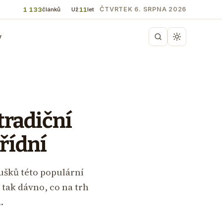
1 133
11
ČTVRTEK 6. SRPNA 2026
článků
Už
let
y
tradiční
řídní
ušků této populární
tak dávno, co na trh
…