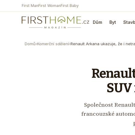
First Man
First Woman
First Baby
Dům
Byt
Stav
Domů
›
Komerční sdělení
›
Renault Arkana ukazuje, že i net
Renault
SUV 
Společnost Renault
francouzské automob