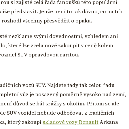
ou si zajisté celá řada fanoušků této populární
e představit. Jenže není to tak dávno, co na trh
e rozhodl všechny přesvědčit o opaku.
jisté nezklame svými dovednostmi, vzhledem ani
lo, které lze zcela nové zakoupit v ceně kolem
 vozidel SUV opravdovou raritou.
radičních vozů SUV. Najdete tady tak celou řadu
Kompletní vůz je posazený poměrně vysoko nad zemí,
není důvod se bát srážky s okolím. Přitom se ale
pole SUV vozidel nebude odbočovat z tradičních
ka, který zakoupí
skladové vozy Renault
Arkana