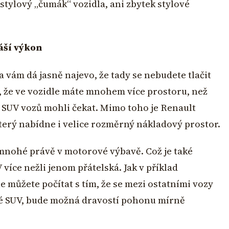
stylový „čumák“ vozidla, ani zbytek stylové
áší výkon
 vám dá jasně najevo, že tady se nebudete tlačit
e, že ve vozidle máte mnohem více prostoru, než
 SUV vozů mohli čekat. Mimo toho je Renault
erý nabídne i velice rozměrný nákladový prostor.
 mnohé právě v motorové výbavě. Což je také
 více nežli jenom přátelská. Jak v příklad
 můžete počítat s tím, že se mezi ostatními vozy
vné SUV, bude možná dravostí pohonu mírně