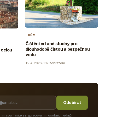
DŮM
Čištění vrtané studny pro
dlouhodobě čistou a bezpečnou
 celou
vodu
15. 4. 2026
332 zobrazení
Odebírat
ním souhlasíte se zpracováním osobních údajů.