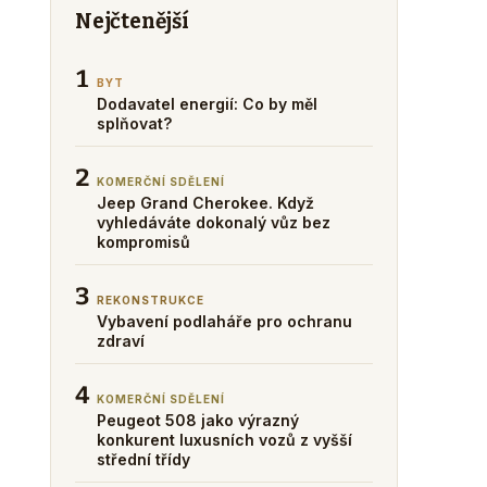
Nejčtenější
1
BYT
Dodavatel energií: Co by měl
splňovat?
2
KOMERČNÍ SDĚLENÍ
Jeep Grand Cherokee. Když
vyhledáváte dokonalý vůz bez
kompromisů
3
REKONSTRUKCE
Vybavení podlaháře pro ochranu
zdraví
4
KOMERČNÍ SDĚLENÍ
Peugeot 508 jako výrazný
konkurent luxusních vozů z vyšší
střední třídy