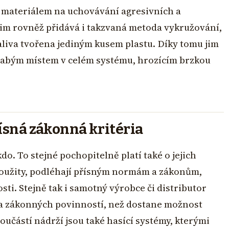
m materiálem na uchovávání agresivních a
jim rovněž přidává i takzvaná metoda vykružování,
liva tvořena jediným kusem plastu. Díky tomu jim
y slabým místem v celém systému, hrozícím brzkou
řísná zákonná kritéria
o. To stejné pochopitelně platí také o jejich
 použity, podléhají přísným normám a zákonům,
sti. Stejně tak i samotný výrobce či distributor
 a zákonných povinností, než dostane možnost
učástí nádrží jsou také hasící systémy, kterými