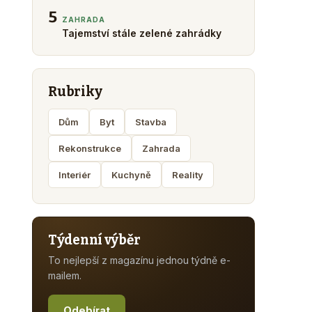
5
ZAHRADA
Tajemství stále zelené zahrádky
Rubriky
Dům
Byt
Stavba
Rekonstrukce
Zahrada
Interiér
Kuchyně
Reality
Týdenní výběr
To nejlepší z magazínu jednou týdně e-
mailem.
Odebírat