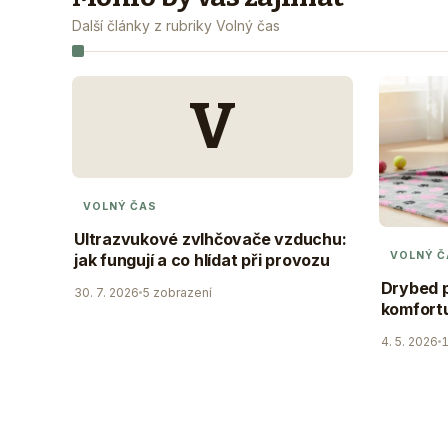
Další články z rubriky Volný čas
V
VOLNÝ ČAS
Ultrazvukové zvlhčovače vzduchu:
VOLNÝ Č
jak fungují a co hlídat při provozu
Drybed p
30. 7. 2026
5 zobrazení
komfortu
4. 5. 2026
1