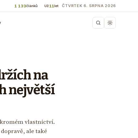
1 133
11
ČTVRTEK 6. SRPNA 2026
článků
Už
let
y
držích na
ch největší
oukromém vlastnictví.
 dopravě, ale také