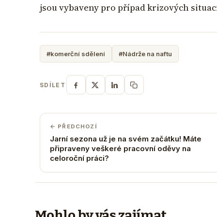
jsou vybaveny pro případ krizových situac
#komerční sdělení
#Nádrže na naftu
SDÍLET
← PŘEDCHOZÍ
Jarní sezona už je na svém začátku! Máte
připraveny veškeré pracovní oděvy na
celoroční práci?
Mohlo by vás zajímat