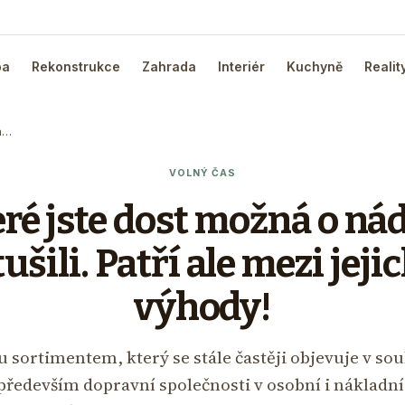
ba
Rekonstrukce
Zahrada
Interiér
Kuchyně
Realit
a…
VOLNÝ ČAS
eré jste dost možná o ná
ušili. Patří ale mezi jeji
výhody!
u sortimentem, který se stále častěji objevuje v s
 především dopravní společnosti v osobní i nákladní