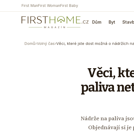
First Man
First Woman
First Baby
Dům
Byt
Stav
Domů
›
Volný čas
›
Věci, které jste dost možná o nádržích n
Věci, kt
paliva net
Nádrže na paliva jso
Objednávají si je