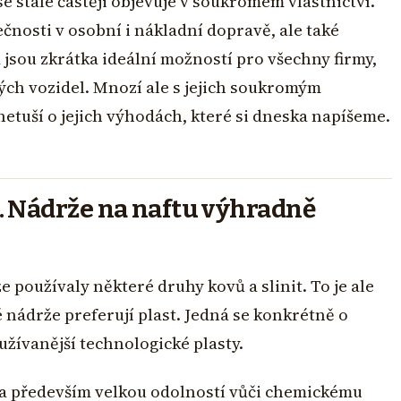
e stále častěji objevuje v soukromém vlastnictví.
čnosti v osobní i nákladní dopravě, ale také
jsou zkrátka ideální možností pro všechny firmy,
ých vozidel. Mnozí ale s jejich soukromým
netuší o jejich výhodách, které si dneska napíšeme.
 Nádrže na naftu výhradně
e používaly některé druhy kovů a slinit. To je ale
nádrže preferují plast. Jedná se konkrétně o
užívanější technologické plasty.
, a především velkou odolností vůči chemickému