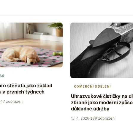
AS
ro štěňata jako základ
KOMERČNÍ SDĚLENÍ
 v prvních týdnech
Ultrazvukové čističky na d
47 zobrazení
zbraně jako moderní způs
důkladné údržby
15. 4. 2026
289 zobrazení