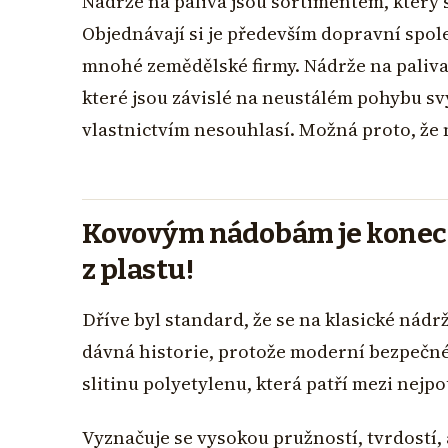
Nádrže na paliva jsou sortimentem, který s
Objednávají si je především dopravní spole
mnohé zemědělské firmy. Nádrže na paliva 
které jsou závislé na neustálém pohybu sv
vlastnictvím nesouhlasí. Možná proto, že 
Kovovým nádobám je konec.
z plastu!
Dříve byl standard, že se na klasické nádrž
dávná historie, protože moderní bezpečné 
slitinu polyetylenu, která patří mezi nejpo
Vyznačuje se vysokou pružností, tvrdostí