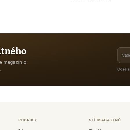
atného
ne magazín o
.
Odeslá
RUBRIKY
SÍŤ MAGAZÍNŮ