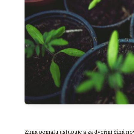
Zima pomalu ustupuje a za dveřmi číhá no