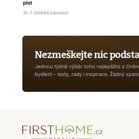
plot
30. 7. 2026
64 zobrazení
Nezmeškejte nic podst
Jednou týdně výběr toho nejlepšího z Onli
bydlení – testy, rady i inspirace. Žádný spam