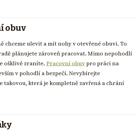
í obuv
ně chceme ulevit a mít nohy v otevřené obuvi. To
radě plánujete zároveň pracovat. Mimo nepohodlí
se ošklivě zraníte.
Pracovní obuv
pro práci na
devším v pohodlí a bezpečí. Nevybírejte
e takovou, která je kompletně zavřená a chrání
ňky