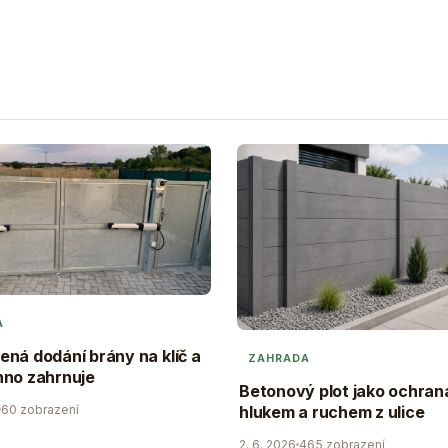
A
ná dodání brány na klíč a
ZAHRADA
hno zahrnuje
Betonový plot jako ochran
60 zobrazení
hlukem a ruchem z ulice
2. 6. 2026
465 zobrazení