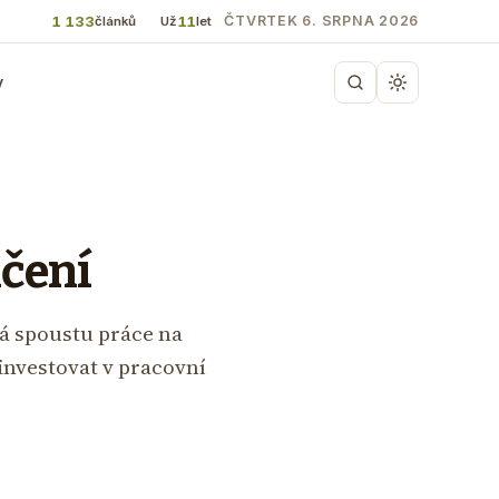
1 133
11
ČTVRTEK 6. SRPNA 2026
článků
Už
let
y
ičení
á spoustu práce na
 investovat v pracovní