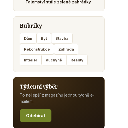
Tajemství stále zelené zahrádky
Rubriky
Dům
Byt
Stavba
Rekonstrukce
Zahrada
Interiér
Kuchyně
Reality
Týdenní výběr
To nejlepší z magazínu jednou týdně e-
mailem.
Odebírat