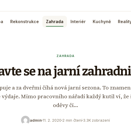
ba
Rekonstrukce
Zahrada
Interiér
Kuchyně
Realit
ZAHRADA
vte se na jarní zahradn
uje a za dveřmi číhá nová jarní sezona. To znamen
té výdaje. Mimo pracovního nářadí každý kutil ví, že
oděvy či…
admin
11. 2. 2020
2 min čtení
3.3K zobrazení