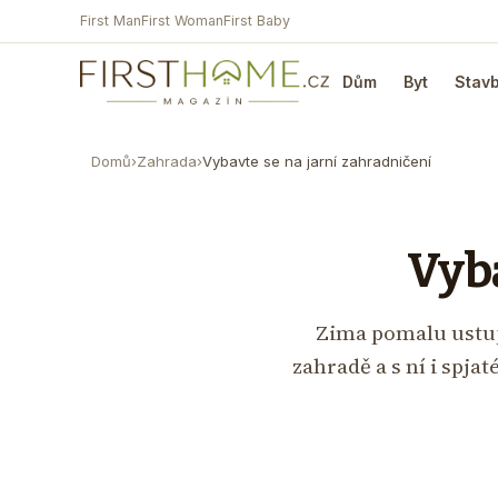
First Man
First Woman
First Baby
Dům
Byt
Stav
Domů
›
Zahrada
›
Vybavte se na jarní zahradničení
Vyba
Zima pomalu ustup
zahradě a s ní i spja