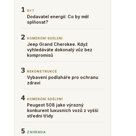
1
BYT
Dodavatel energií: Co by měl
splňovat?
2
KOMERČNÍ SDĚLENÍ
Jeep Grand Cherokee. Když
vyhledáváte dokonalý vůz bez
kompromisů
3
REKONSTRUKCE
Vybavení podlaháře pro ochranu
zdraví
4
KOMERČNÍ SDĚLENÍ
Peugeot 508 jako výrazný
konkurent luxusních vozů z vyšší
střední třídy
5
ZAHRADA