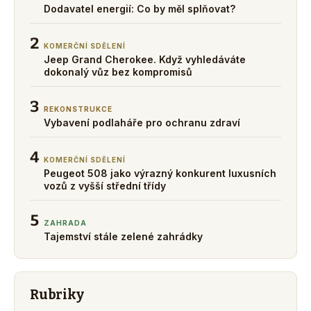
Dodavatel energií: Co by měl splňovat?
2
KOMERČNÍ SDĚLENÍ
Jeep Grand Cherokee. Když vyhledáváte
dokonalý vůz bez kompromisů
3
REKONSTRUKCE
Vybavení podlaháře pro ochranu zdraví
4
KOMERČNÍ SDĚLENÍ
Peugeot 508 jako výrazný konkurent luxusních
vozů z vyšší střední třídy
5
ZAHRADA
Tajemství stále zelené zahrádky
Rubriky